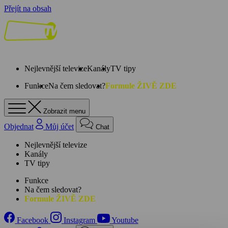
Přejít na obsah
Nejlevnější televize
Kanály
TV tipy
Funkce
Na čem sledovat?
Formule ŽIVĚ ZDE
Zobrazit menu
Objednat
Můj účet
Chat
Nejlevnější televize
Kanály
TV tipy
Funkce
Na čem sledovat?
Formule ŽIVĚ ZDE
Facebook
Instagram
Youtube