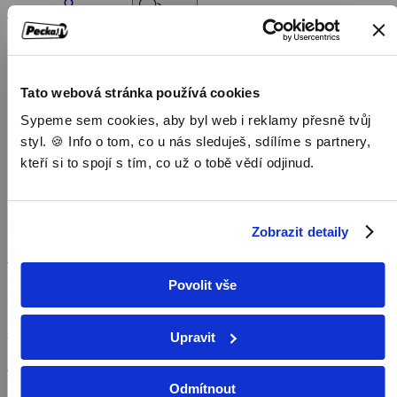
Objednat
Můj účet
Chat
Domů
/
Program
/
Tato webová stránka používá cookies
Dokumenty
Sypeme sem cookies, aby byl web i reklamy přesně tvůj
/
Čapek a pátečníci
styl. 🍪 Info o tom, co u nás sleduješ, sdílíme s partnery,
kteří si to spojí s tím, co už o tobě vědí odjinud.
Čapek a pátečníci
Dokumenty,
2018, 28 min
Zobrazit detaily
Koupit TV online
Povolit vše
Dvoudílný publicisticko-dokumentární pořad Čapek a pátečníci
mapuje postupné setkávání až šesti desítek významných umělců,
novinářů a ekonomů u jednoho z nejvýznamnějších českých
spisovatelů
Upravit
Zobrazit více
Odmítnout
Pořad aktuálně není v nabídce