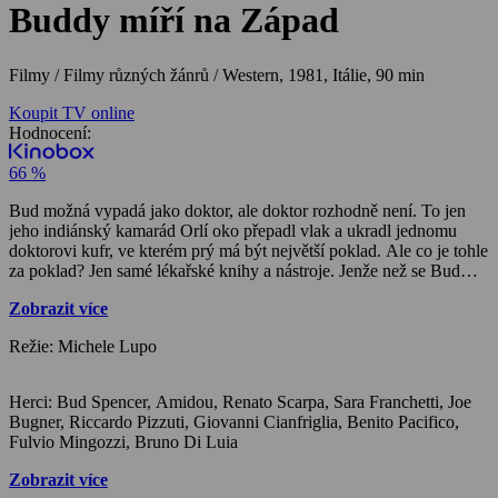
Buddy míří na Západ
Filmy / Filmy různých žánrů / Western,
1981, Itálie, 90 min
Koupit TV online
Hodnocení:
66 %
Bud možná vypadá jako doktor, ale doktor rozhodně není. To jen
jeho indiánský kamarád Orlí oko přepadl vlak a ukradl jednomu
doktorovi kufr, ve kterém prý má být největší poklad. Ale co je tohle
za poklad? Jen samé lékařské knihy a nástroje. Jenže než se Bud
naděje, celé město, do kterého právě společně s Orlím okem dorazil,
Zobrazit více
si myslí, že Bud je doktor (má přece lékařský kufr) a hned mu zařídí
ordinaci. Bud tu ale bude mít ještě jinou práci – musí město zbavit
Režie: Michele Lupo
lupičské bandy, která řádí po celém okolí.
Herci: Bud Spencer, Amidou, Renato Scarpa, Sara Franchetti, Joe
Bugner, Riccardo Pizzuti, Giovanni Cianfriglia, Benito Pacifico,
Fulvio Mingozzi, Bruno Di Luia
Zobrazit více