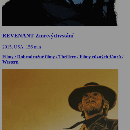
REVENANT Zmrtvýchvstání
2015, USA, 156 min
Filmy / Dobrodružné filmy / Thrillery / Filmy různých žánrů /
Western