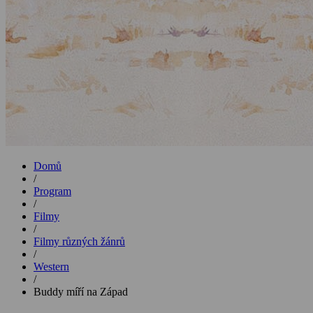
Domů
/
Program
/
Filmy
/
Filmy různých žánrů
/
Western
/
Buddy míří na Západ