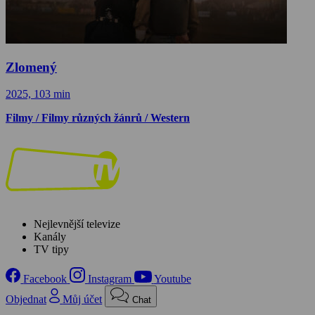
Zlomený
2025, 103 min
Filmy / Filmy různých žánrů / Western
Nejlevnější televize
Kanály
TV tipy
Facebook
Instagram
Youtube
Objednat
Můj účet
Chat