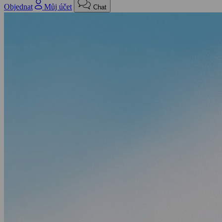
Objednat
Můj účet
Chat