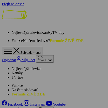
Přejít na obsah
Nejlevnější televize
Kanály
TV tipy
Funkce
Na čem sledovat?
Formule ŽIVĚ ZDE
Zobrazit menu
Objednat
Můj účet
Chat
Nejlevnější televize
Kanály
TV tipy
Funkce
Na čem sledovat?
Formule ŽIVĚ ZDE
Facebook
Instagram
Youtube