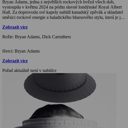
Bryan Adams, jedna z největších rockových hvězd všech dob,
vystoupila v květnu 2024 na pódiu slavné londýnské Royal Albert
Hall. Za doprovodu své kapely nabídl kanadský zpěvák a skladatel
směsici rockové energie a baladického bluesového stylu, která je již
pět desetiletí jeho poznávacím znamením. Fanouškům nabídl své
Zobrazit více
největší hity v klasickém provedení nebo i ve spojení s Londýnským
komunitním gospelovým sborem.
Režie: Bryan Adams, Dick Carruthers
Herci: Bryan Adams
Zobrazit více
Pořad aktuálně není v nabídce