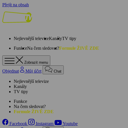
Přejít na obsah
Nejlevnější televize
Kanály
TV tipy
Funkce
Na čem sledovat?
Formule ŽIVĚ ZDE
Zobrazit menu
Objednat
Můj účet
Chat
Nejlevnější televize
Kanály
TV tipy
Funkce
Na čem sledovat?
Formule ŽIVĚ ZDE
Facebook
Instagram
Youtube