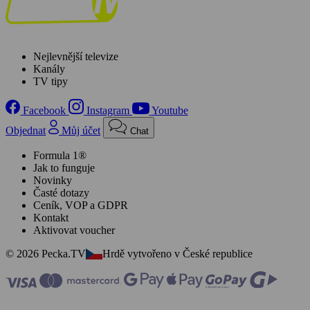
Nejlevnější televize
Kanály
TV tipy
Facebook
Instagram
Youtube
Objednat
Můj účet
Chat
Formula 1®
Jak to funguje
Novinky
Časté dotazy
Ceník, VOP a GDPR
Kontakt
Aktivovat voucher
© 2026 Pecka.TV
Hrdě vytvořeno v České republice