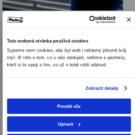
Počasí
Česká republika, 1 min
Tato webová stránka používá cookies
Publicistické pořady / Pořady / Televizní show
Sypeme sem cookies, aby byl web i reklamy přesně tvůj
styl. 🍪 Info o tom, co u nás sleduješ, sdílíme s partnery,
kteří si to spojí s tím, co už o tobě vědí odjinud.
Zobrazit detaily
Povolit vše
Upravit