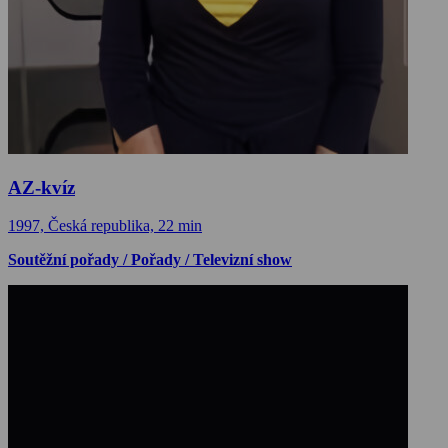
AZ-kvíz
1997, Česká republika, 22 min
Soutěžní pořady / Pořady / Televizní show