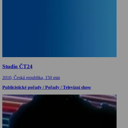
Studio ČT24
2010, Česká republika, 150 min
Publicistické pořady / Pořady / Televizní show