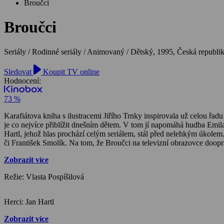
Broučci
Broučci
Seriály / Rodinné seriály / Animovaný / Dětský,
1995, Česká republik
Sledovat
Koupit TV online
Hodnocení:
73 %
Karafiátova kniha s ilustracemi Jiřího Trnky inspirovala už celou řadu
je co nejvíce přiblížit dnešním dětem. V tom jí napomáhá hudba Emila
Hartl, jehož hlas prochází celým seriálem, stál před nelehkým úkole
či František Smolík. Na tom, že Broučci na televizní obrazovce doopr
Zobrazit více
Režie: Vlasta Pospíšilová
Herci: Jan Hartl
Zobrazit více