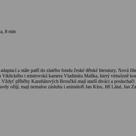
a, 8 min
 adaptací a stále patří do zlatého fondu české dětské literatury. Nová 
 Viklického i mistrovská kamera Vladimíra Malíka, který virtuózně kou
m. Vždyť příběhy Karafiátových Broučků mají starší diváci a posluchači
avdy ožijí, mají nemalou zásluhu i animátoři Jan Klos, Jiří Látal, Jan 