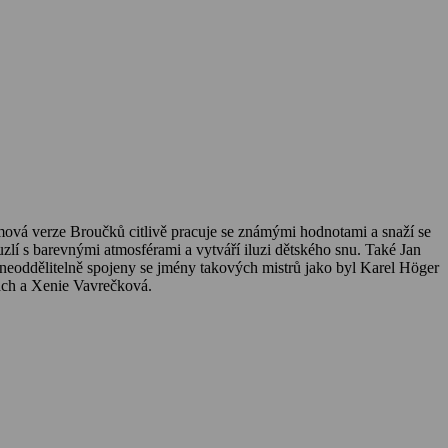
filmová verze Broučků citlivě pracuje se známými hodnotami a snaží se
zlí s barevnými atmosférami a vytváří iluzi dětského snu. Také Jan
 neoddělitelně spojeny se jmény takových mistrů jako byl Karel Höger
Zach a Xenie Vavrečková.