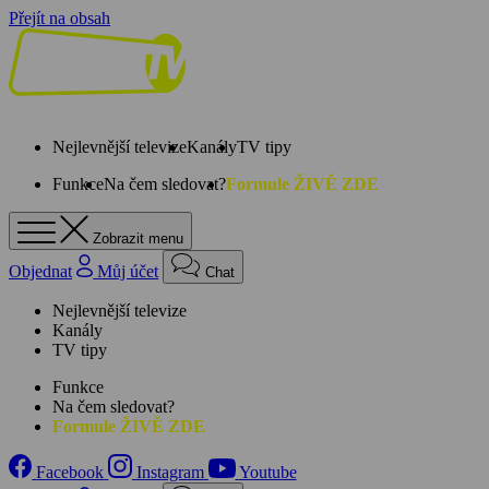
Přejít na obsah
Nejlevnější televize
Kanály
TV tipy
Funkce
Na čem sledovat?
Formule ŽIVĚ ZDE
Zobrazit menu
Objednat
Můj účet
Chat
Nejlevnější televize
Kanály
TV tipy
Funkce
Na čem sledovat?
Formule ŽIVĚ ZDE
Facebook
Instagram
Youtube