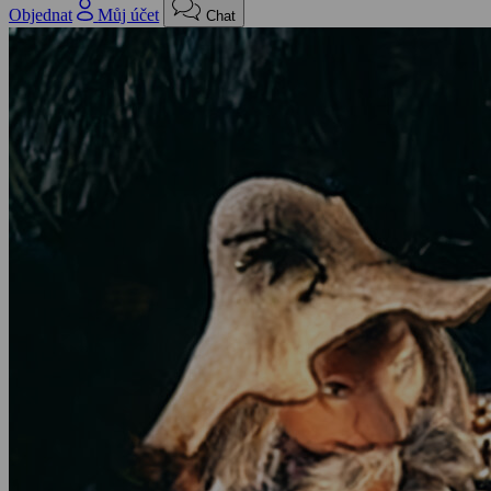
Objednat
Můj účet
Chat