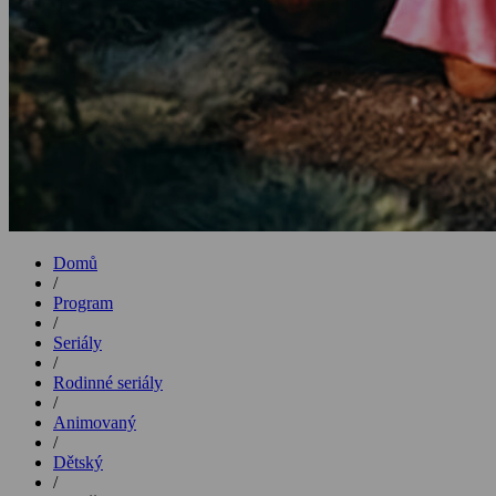
Domů
/
Program
/
Seriály
/
Rodinné seriály
/
Animovaný
/
Dětský
/