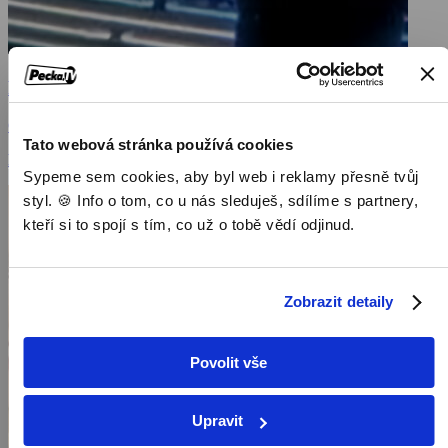
Počasí
Česká republika, 1 min
Tato webová stránka používá cookies
Publicistické pořady / Pořady / Televizní show
Sypeme sem cookies, aby byl web i reklamy přesně tvůj
styl. 🍪 Info o tom, co u nás sleduješ, sdílíme s partnery,
kteří si to spojí s tím, co už o tobě vědí odjinud.
Zobrazit detaily
Povolit vše
Upravit