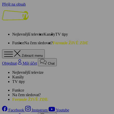
Přejít na obsah
Nejlevnější televize
Kanály
TV tipy
Funkce
Na čem sledovat?
Formule ŽIVĚ ZDE
Zobrazit menu
Objednat
Můj účet
Chat
Nejlevnější televize
Kanály
TV tipy
Funkce
Na čem sledovat?
Formule ŽIVĚ ZDE
Facebook
Instagram
Youtube