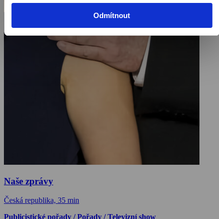
Odmítnout
Naše zprávy
Česká republika, 35 min
Publicistické pořady / Pořady / Televizní show