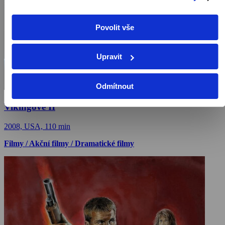
Povolit vše
Upravit
Odmítnout
Vikingové II
2008, USA, 110 min
Filmy / Akční filmy / Dramatické filmy