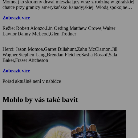
Momoa) to skromny drwal mieszkający wraz z rodziną w góralskiej
chatce przy granicy amerykańsko-kanadyjskiej. Wiodą spokojne
życie do czasu, gdy przemytnicy narkotyków zostawiają towar na
Zobrazit více
terenie posiadłości Bravenów, chcąc wykorzystać ich chatkę jako
przykrywkę dla swoich interesów. Przeciwnicy jednak nie zdają
Režie: Robert Alonzo,Lin Oeding,Matthew Crowe,Walter
obie sprawy, że Braven nie cofnie się przed niczym, aby ochronić
Lawlor,Danny McLeod,Glen Trotiner
własną rodzinę. Rozpoczyna się walka na śmierć i życie.
Herci: Jason Momoa,Garret Dillahunt,Zahn McClarnon,Jill
Wagner,Stephen Lang,Brendan Fletcher,Sasha Rossof,Sala
Baker,Fraser Aitcheson
Zobrazit více
Pořad aktuálně není v nabídce
Mohlo by vás také bavit