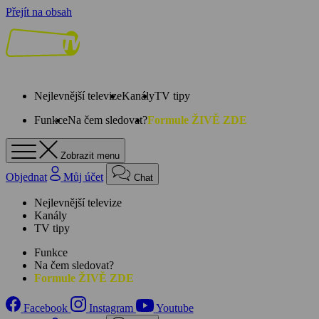
Přejít na obsah
Nejlevnější televize
Kanály
TV tipy
Funkce
Na čem sledovat?
Formule ŽIVĚ ZDE
Zobrazit menu
Objednat
Můj účet
Chat
Nejlevnější televize
Kanály
TV tipy
Funkce
Na čem sledovat?
Formule ŽIVĚ ZDE
Facebook
Instagram
Youtube