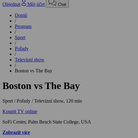
Objednat
Můj účet
Chat
Domů
/
Program
/
Sport
/
Pořady
/
Televizní show
/
Boston vs The Bay
Boston vs The Bay
Sport / Pořady / Televizní show,
120 min
Koupit TV online
SoFi Center, Palm Beach State College, USA
Zobrazit více