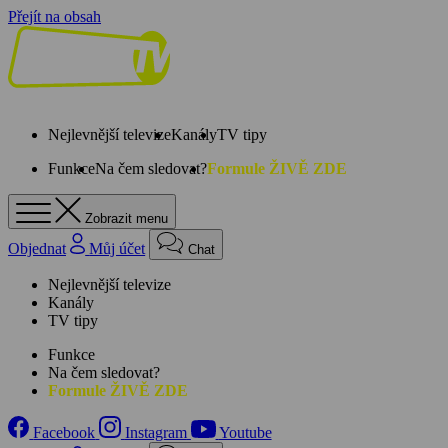
Přejít na obsah
Nejlevnější televize
Kanály
TV tipy
Funkce
Na čem sledovat?
Formule ŽIVĚ ZDE
Zobrazit menu
Objednat
Můj účet
Chat
Nejlevnější televize
Kanály
TV tipy
Funkce
Na čem sledovat?
Formule ŽIVĚ ZDE
Facebook
Instagram
Youtube