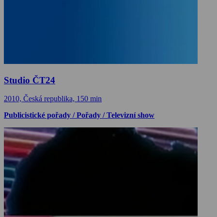
Studio ČT24
2010, Česká republika, 150 min
Publicistické pořady / Pořady / Televizní show