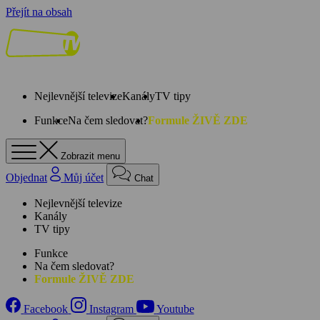
Přejít na obsah
Nejlevnější televize
Kanály
TV tipy
Funkce
Na čem sledovat?
Formule ŽIVĚ ZDE
Zobrazit menu
Objednat
Můj účet
Chat
Nejlevnější televize
Kanály
TV tipy
Funkce
Na čem sledovat?
Formule ŽIVĚ ZDE
Facebook
Instagram
Youtube