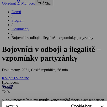
Objednat
Můj účet
Chat
Domů
/
Program
/
Dokumenty
/
Bojovníci v odboji a ilegalitě – vzpomínky partyzánky
Bojovníci v odboji a ilegalitě –
vzpomínky partyzánky
Dokumenty,
2021, Česká republika, 58 min
Koupit TV online
Hodnocení:
72 %
V dokumentárním filmu uvidíte koncentrační tábory Sachsenhausen
a Mauthausen, kde bylo popraveno 294 našich odbojářů. V Praze