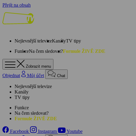
Přejít na obsah
Nejlevnější televize
Kanály
TV tipy
Funkce
Na čem sledovat?
Formule ŽIVĚ ZDE
Zobrazit menu
Objednat
Můj účet
Chat
Nejlevnější televize
Kanály
TV tipy
Funkce
Na čem sledovat?
Formule ŽIVĚ ZDE
Facebook
Instagram
Youtube