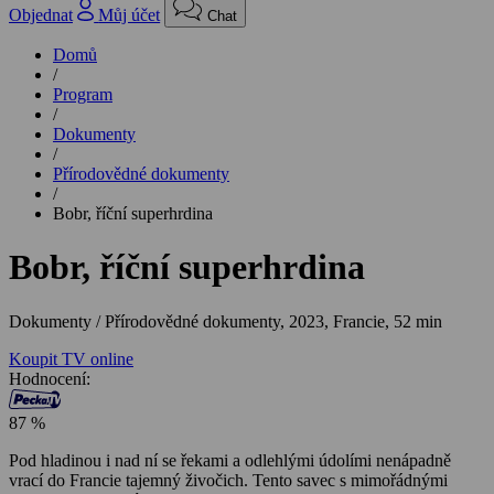
Objednat
Můj účet
Chat
Domů
/
Program
/
Dokumenty
/
Přírodovědné dokumenty
/
Bobr, říční superhrdina
Bobr, říční superhrdina
Dokumenty / Přírodovědné dokumenty,
2023, Francie, 52 min
Koupit TV online
Hodnocení:
87 %
Pod hladinou i nad ní se řekami a odlehlými údolími nenápadně
vrací do Francie tajemný živočich. Tento savec s mimořádnými