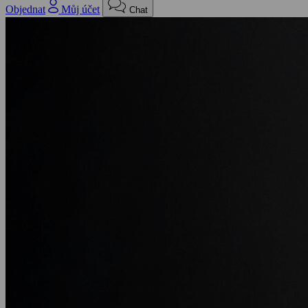
Objednat
Můj účet
Chat