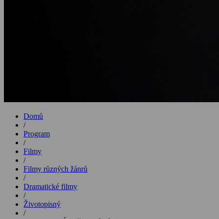
Domů
/
Program
/
Filmy
/
Filmy různých žánrů
/
Dramatické filmy
/
Životopisný
/