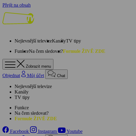
Přejít na obsah
Nejlevnější televize
Kanály
TV tipy
Funkce
Na čem sledovat?
Formule ŽIVĚ ZDE
Zobrazit menu
Objednat
Můj účet
Chat
Nejlevnější televize
Kanály
TV tipy
Funkce
Na čem sledovat?
Formule ŽIVĚ ZDE
Facebook
Instagram
Youtube