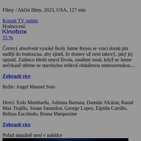
Filmy / Akční filmy,
2023, USA, 127 min
Koupit TV online
Hodnocení:
55 %
Čerstvý absolvent vysoké školy Jaime Reyes se vrací domů pln
nadějí do budoucna, aby zjistil, že domov už není takový, jaký jej
opustil. Zatímco hledá smysl života, zasáhne osud, když se Jaime
nečekaně střetne se starobylou relikvií obdařenou mimozemskou
technologií. Když si Skarabeus vybere Jaimeho za svého
Zobrazit více
symbiotického hostitele, je obdařen neuvěřitelným brněním
schopným mimořádných a nepředvídatelných schopností, které
Režie: Angel Manuel Soto
navždy změní jeho osud, když se stane superhrdinou Blue Beetlem.
Herci: Xolo Maridueña, Adriana Barraza, Damián Alcázar, Raoul
Max Trujillo, Susan Sarandon, George Lopez, Elpidia Carrillo,
Belissa Escobedo, Bruna Marquezine
Zobrazit více
Pořad aktuálně není v nabídce