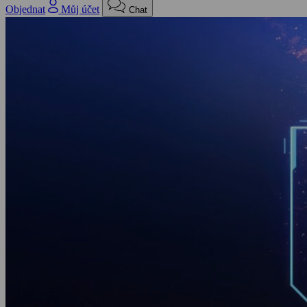
Objednat
Můj účet
Chat