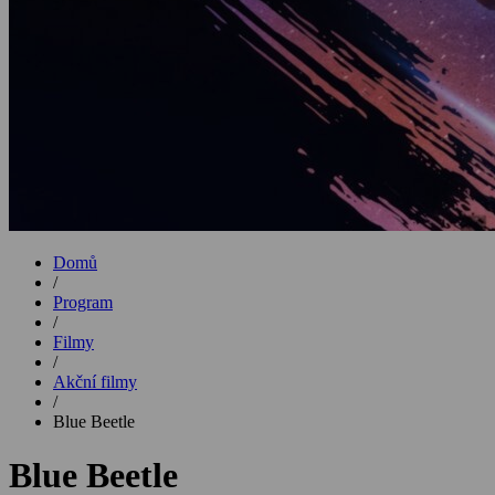
Domů
/
Program
/
Filmy
/
Akční filmy
/
Blue Beetle
Blue Beetle