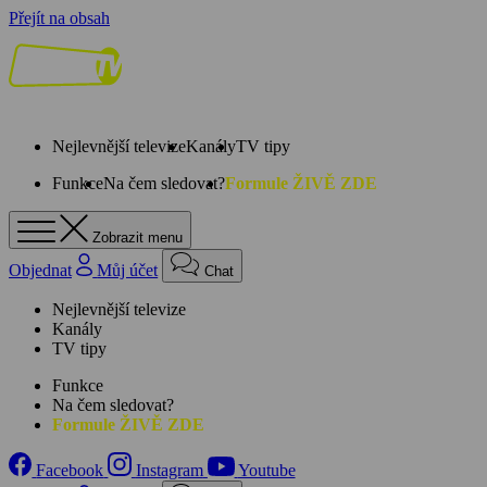
Přejít na obsah
Nejlevnější televize
Kanály
TV tipy
Funkce
Na čem sledovat?
Formule ŽIVĚ ZDE
Zobrazit menu
Objednat
Můj účet
Chat
Nejlevnější televize
Kanály
TV tipy
Funkce
Na čem sledovat?
Formule ŽIVĚ ZDE
Facebook
Instagram
Youtube