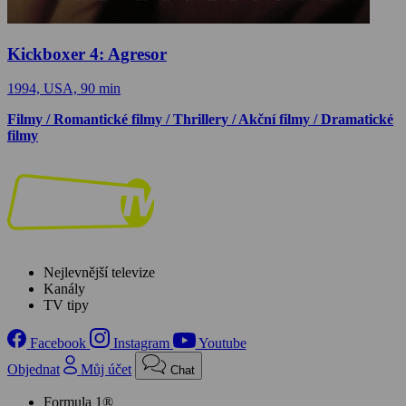
Kickboxer 4: Agresor
1994, USA, 90 min
Filmy / Romantické filmy / Thrillery / Akční filmy / Dramatické
filmy
Nejlevnější televize
Kanály
TV tipy
Facebook
Instagram
Youtube
Objednat
Můj účet
Chat
Formula 1®