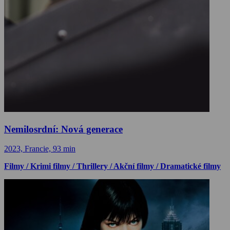
Nemilosrdní: Nová generace
2023, Francie, 93 min
Filmy / Krimi filmy / Thrillery / Akční filmy / Dramatické filmy