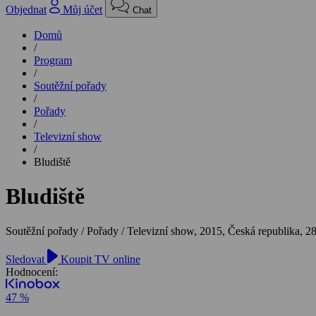
Objednat
Můj účet
Chat
Domů
/
Program
/
Soutěžní pořady
/
Pořady
/
Televizní show
/
Bludiště
Bludiště
Soutěžní pořady / Pořady / Televizní show,
2015, Česká republika, 2
Sledovat
Koupit TV online
Hodnocení:
47 %