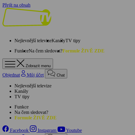
Přejít na obsah
Nejlevnější televize
Kanály
TV tipy
Funkce
Na čem sledovat?
Formule ŽIVĚ ZDE
Zobrazit menu
Objednat
Můj účet
Chat
Nejlevnější televize
Kanály
TV tipy
Funkce
Na čem sledovat?
Formule ŽIVĚ ZDE
Facebook
Instagram
Youtube