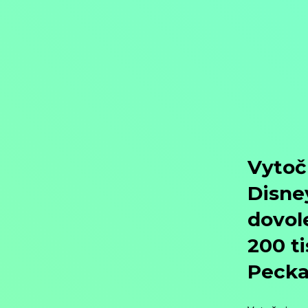
Objednat
Můj účet
Chat