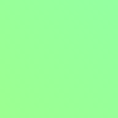
Mohlo by vás také bavit