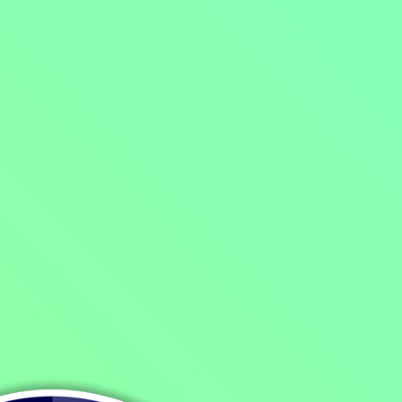
Domů
/
Program
/
Filmy
/
Sci-fi filmy
/
Dramatické filmy
/
Blízká setkání třetího druhu