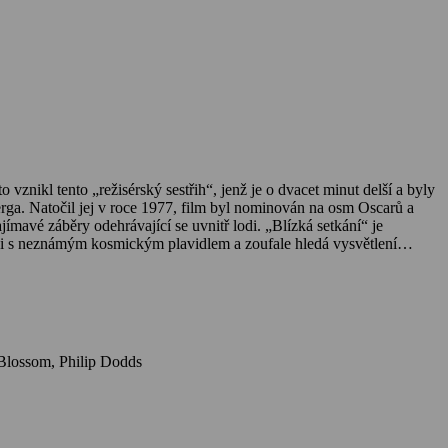
vznikl tento „režisérský sestřih“, jenž je o dvacet minut delší a byly
erga. Natočil jej v roce 1977, film byl nominován na osm Oscarů a
zajímavé záběry odehrávající se uvnitř lodi. „Blízká setkání“ je
uaci s neznámým kosmickým plavidlem a zoufale hledá vysvětlení
Mezitím se mezinárodní skupina vědců v čele s francouzským expertem
ežitost v historii lidstva.
Herci: Richard Dreyfuss, Melinda Dillon, François Truffaut, Teri Garr, Bob Balaban, J. Patrick McNamara, Warren J. Kemmerling, Roberts Blossom, Philip Dodds