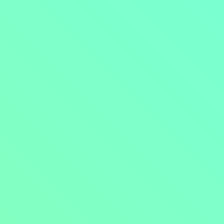
Přejít na obsah
Nejlevnější televize
Kanály
TV tipy
Funkce
Na čem sledovat?
Formule ŽIVĚ ZDE
Zobrazit menu
Objednat
Můj účet
Chat
Nejlevnější televize
Kanály
TV tipy
Funkce
Na čem sledovat?
Formule ŽIVĚ ZDE
Facebook
Instagram
Youtube