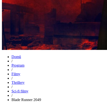
Domů
/
Program
/
Filmy
/
Thrillery
/
Sci-fi filmy
/
Blade Runner 2049