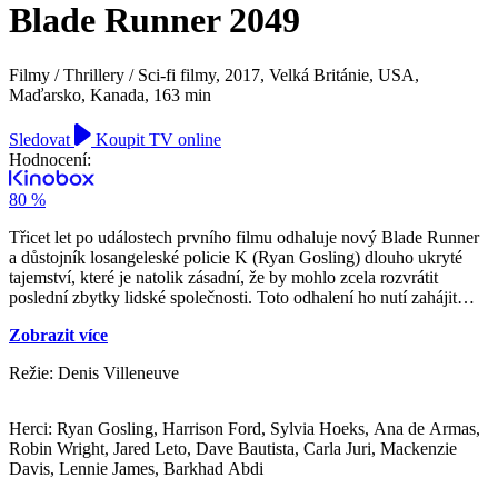
Blade Runner 2049
Filmy / Thrillery / Sci-fi filmy,
2017, Velká Británie, USA,
Maďarsko, Kanada, 163 min
Sledovat
Koupit TV online
Hodnocení:
80 %
Třicet let po událostech prvního filmu odhaluje nový Blade Runner
a důstojník losangeleské policie K (Ryan Gosling) dlouho ukryté
tajemství, které je natolik zásadní, že by mohlo zcela rozvrátit
poslední zbytky lidské společnosti. Toto odhalení ho nutí zahájit
pátrání po Rickovi Deckardovi (Harrison Ford), bývalém Blade
Zobrazit více
Runnerovi losangeleské policie, který je už 30 let nezvěstný.
Režie: Denis Villeneuve
Herci: Ryan Gosling, Harrison Ford, Sylvia Hoeks, Ana de Armas,
Robin Wright, Jared Leto, Dave Bautista, Carla Juri, Mackenzie
Davis, Lennie James, Barkhad Abdi