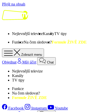
Přejít na obsah
Nejlevnější televize
Kanály
TV tipy
Funkce
Na čem sledovat?
Formule ŽIVĚ ZDE
Zobrazit menu
Objednat
Můj účet
Chat
Nejlevnější televize
Kanály
TV tipy
Funkce
Na čem sledovat?
Formule ŽIVĚ ZDE
Facebook
Instagram
Youtube