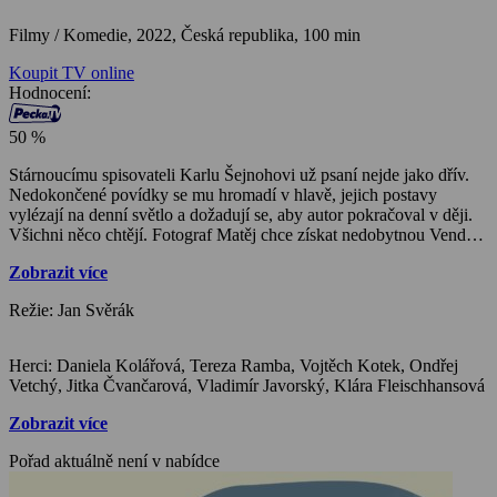
Filmy / Komedie,
2022, Česká republika, 100 min
Koupit TV online
Hodnocení:
50 %
Stárnoucímu spisovateli Karlu Šejnohovi už psaní nejde jako dřív.
Nedokončené povídky se mu hromadí v hlavě, jejich postavy
vylézají na denní světlo a dožadují se, aby autor pokračoval v ději.
Všichni něco chtějí. Fotograf Matěj chce získat nedobytnou Vendulu
z lékárny, pan Bohumil prosí, aby udělal zázrak, automechanik
Zobrazit více
Bakalář by chtěl být léčitelem. Do toho vstupuje z reálného světa
Šejnohova manželka, která si myslí, že už by měl psaní nechat a
Režie: Jan Svěrák
konečně se věnovat jí.
Herci: Daniela Kolářová, Tereza Ramba, Vojtěch Kotek, Ondřej
Vetchý, Jitka Čvančarová, Vladimír Javorský, Klára Fleischhansová
Zobrazit více
Pořad aktuálně není v nabídce