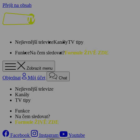
Přejít na obsah
Nejlevnější televize
Kanály
TV tipy
Funkce
Na čem sledovat?
Formule ŽIVĚ ZDE
Zobrazit menu
Objednat
Můj účet
Chat
Nejlevnější televize
Kanály
TV tipy
Funkce
Na čem sledovat?
Formule ŽIVĚ ZDE
Facebook
Instagram
Youtube