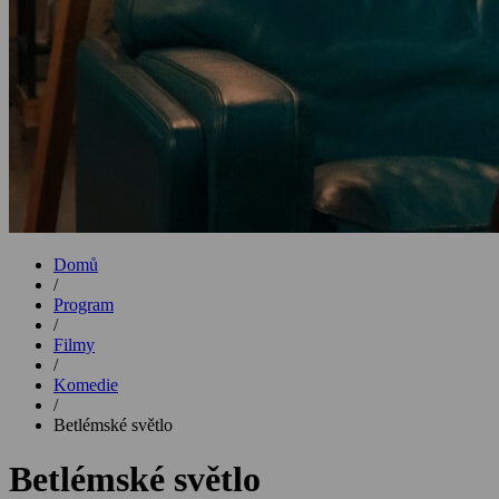
Domů
/
Program
/
Filmy
/
Komedie
/
Betlémské světlo
Betlémské světlo