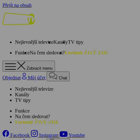
Přejít na obsah
Nejlevnější televize
Kanály
TV tipy
Funkce
Na čem sledovat?
Formule ŽIVĚ ZDE
Zobrazit menu
Objednat
Můj účet
Chat
Nejlevnější televize
Kanály
TV tipy
Funkce
Na čem sledovat?
Formule ŽIVĚ ZDE
Facebook
Instagram
Youtube