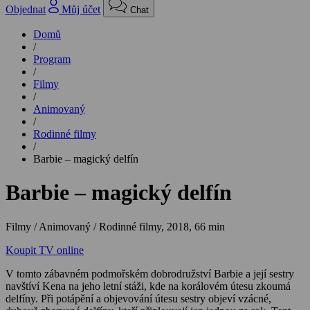
Objednat
Můj účet
Chat
Domů
/
Program
/
Filmy
/
Animovaný
/
Rodinné filmy
/
Barbie – magický delfín
Barbie – magický delfín
Filmy / Animovaný / Rodinné filmy,
2018, 66 min
Koupit TV online
V tomto zábavném podmořském dobrodružství Barbie a její sestry
navštíví Kena na jeho letní stáži, kde na korálovém útesu zkoumá
delfíny. Při potápění a objevování útesu sestry objeví vzácné,