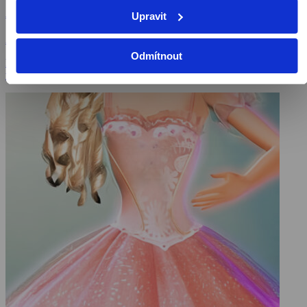
Addamsova rodina 2
Upravit
2021, Kanada, 93 min
Odmítnout
Filmy / Animovaný / Rodinné filmy / Komedie / Dobrodružné
filmy / Horory / Fantasy filmy