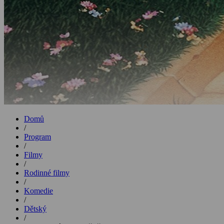
Domů
/
Program
/
Filmy
/
Rodinné filmy
/
Komedie
/
Dětský
/