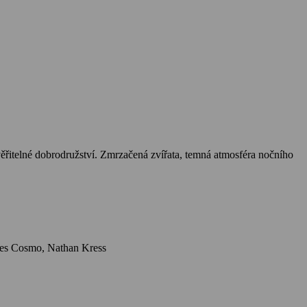
itelné dobrodružství. Zmrzačená zvířata, temná atmosféra nočního
Herci: Elizabeth Daily, Magda Szubanski, James Cromwell, Mickey Rooney, Mary Stein, Danny Mann, Glenne Headly, Steven Wright, James Cosmo, Nathan Kress