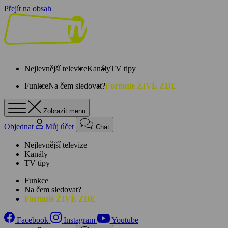
Přejít na obsah
Nejlevnější televize
Kanály
TV tipy
Funkce
Na čem sledovat?
Formule ŽIVĚ ZDE
Zobrazit menu
Objednat
Můj účet
Chat
Nejlevnější televize
Kanály
TV tipy
Funkce
Na čem sledovat?
Formule ŽIVĚ ZDE
Facebook
Instagram
Youtube