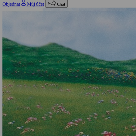
Objednat
Můj účet
Chat