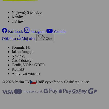
Nejlevnější televize
Kanály
TV tipy
Facebook
Instagram
Youtube
Objednat
Můj účet
Chat
Formula 1®
Jak to funguje
Novinky
Časté dotazy
Ceník, VOP a GDPR
Kontakt
Aktivovat voucher
© 2026 Pecka.TV
Hrdě vytvořeno v České republice