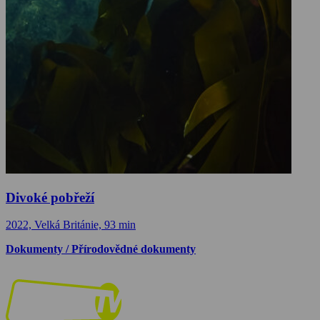
Divoké pobřeží
2022, Velká Británie, 93 min
Dokumenty / Přírodovědné dokumenty