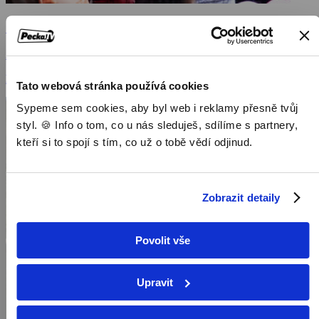
Singapur, sen či noční můra
2023, Francie, 55 min
Dokumenty / Cestopisné dokumenty
Tato webová stránka používá cookies
Sypeme sem cookies, aby byl web i reklamy přesně tvůj
styl. 🍪 Info o tom, co u nás sleduješ, sdílíme s partnery,
kteří si to spojí s tím, co už o tobě vědí odjinud.
Zobrazit detaily
Povolit vše
Upravit