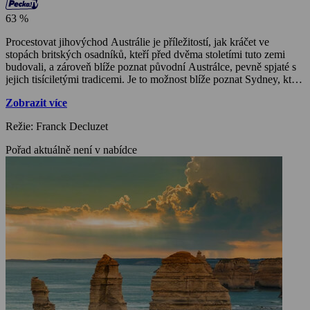
63 %
Procestovat jihovýchod Austrálie je příležitostí, jak kráčet ve
stopách britských osadníků, kteří před dvěma stoletími tuto zemi
budovali, a zároveň blíže poznat původní Austrálce, pevně spjaté s
jejich tisíciletými tradicemi. Je to možnost blíže poznat Sydney, které
přitahuje pozornost díky svému legendárnímu zálivu a
Zobrazit více
nezaměnitelné budově opery, ale také přátelské a rušné Melbourne,
které každoročně vítá nově příchozí ze všech koutů světa. Tato část
Režie: Franck Decluzet
Austrálie je rovněž zemí divočiny lemující pobřeží jižního Tichého
oceánu, holých vrcholků Australských Alp, poklidných řek či
Pořad aktuálně není v nabídce
Velkého předělového pohoří a Modrých hor.