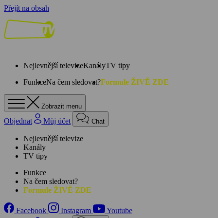
Přejít na obsah
Nejlevnější televize
Kanály
TV tipy
Funkce
Na čem sledovat?
Formule ŽIVĚ ZDE
Zobrazit menu
Objednat
Můj účet
Chat
Nejlevnější televize
Kanály
TV tipy
Funkce
Na čem sledovat?
Formule ŽIVĚ ZDE
Facebook
Instagram
Youtube