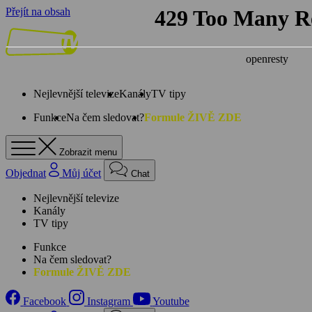
Přejít na obsah
Nejlevnější televize
Kanály
TV tipy
Funkce
Na čem sledovat?
Formule ŽIVĚ ZDE
Zobrazit menu
Objednat
Můj účet
Chat
Nejlevnější televize
Kanály
TV tipy
Funkce
Na čem sledovat?
Formule ŽIVĚ ZDE
Facebook
Instagram
Youtube