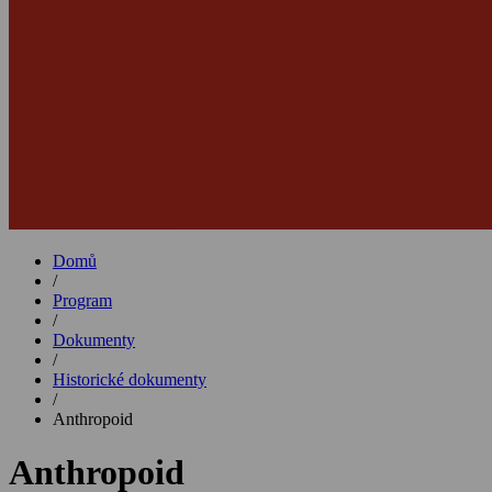
Domů
/
Program
/
Dokumenty
/
Historické dokumenty
/
Anthropoid
Anthropoid