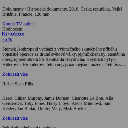
Dokumenty / Historické dokumenty,
2016, Česká republika, Velká
Británie, Francie, 120 min
Koupit TV online
Hodnocení:
76 %
Snímek Anthropoid vychází z výjimečného skutečného příběhu
vojenské operace za druhé světové války, jejímž cílem byl atentát na
obergruppenführera SS Reinharda Heydricha. Heydrich byl po
Hitlerovi a Himmlerovi třetím nejvýznamnějším mužem Třetí říše,
hlavním strůjcem Konečného řešení a vůdcem nacistických
Zobrazit více
okupačních sil v Československu. Vražedná a brutální vláda tohoto
muže, přezdívaného „pražský řezník“, přiměla spojenecké síly v
Režie: Sean Ellis
Londýně k naplánování přísně tajné mise s kódovým označením
Operace Anthropoid, která se měla navždy zapsat do historie.
Film sleduje osudy dvou vojáků českého zahraničního odboje,
Herci: Cillian Murphy, Jamie Dornan, Charlotte Le Bon, Aňa
Josefa Gabčíka (Cillian Murphy) a Jana Kubiše (Jamie Dornan),
Geislerová, Toby Jones, Harry Lloyd, Alena Mihulová, Sam
kteří provedou v prosinci 1941 výsadek do své okupované vlasti.
Keeley, Jan Budař, Ondřej Malý, Mish Boyko
Vybaveni jen omezeným množstvím informací a minimální výstrojí
musejí v nacisty okupovaném a uzavřeném městě přijít na způsob,
Zobrazit více
jak spáchat atentát na Heydricha, muže, kterého řada lidí vnímala
jako Hitlerova přirozeného pokračovatele a nástupce.
Pořad aktuálně není v nabídce