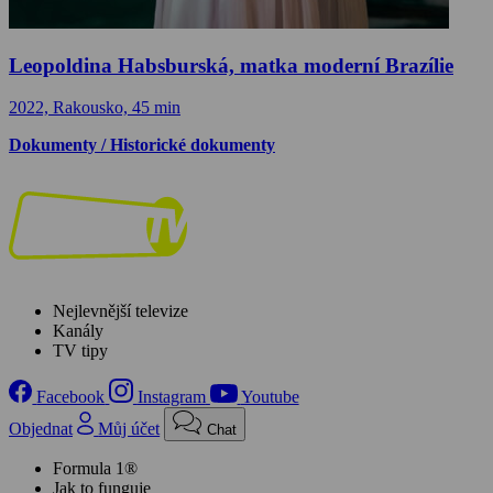
Leopoldina Habsburská, matka moderní Brazílie
2022, Rakousko, 45 min
Dokumenty / Historické dokumenty
Nejlevnější televize
Kanály
TV tipy
Facebook
Instagram
Youtube
Objednat
Můj účet
Chat
Formula 1®
Jak to funguje