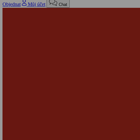
Objednat
Můj účet
Chat