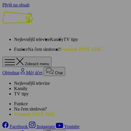
Přejít na obsah
Nejlevnější televize
Kanály
TV tipy
Funkce
Na čem sledovat?
Formule ŽIVĚ ZDE
Zobrazit menu
Objednat
Můj účet
Chat
Nejlevnější televize
Kanály
TV tipy
Funkce
Na čem sledovat?
Formule ŽIVĚ ZDE
Facebook
Instagram
Youtube