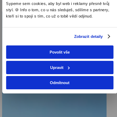
Zobrazit více
film diváky seznámí s týmem jihoafrických vědců, kteří se pokoušejí
Sypeme sem cookies, aby byl web i reklamy přesně tvůj
odhalit tajemství ledového kontinentu a mimo jiné i potvrdit teorii,
Pořad aktuálně není v nabídce
styl. 🍪 Info o tom, co u nás sleduješ, sdílíme s partnery,
že kdysi byla Antarktida spojena s Afrikou v rámci ohromné
pevniny zvané Gondwanaland. Pronikněme do čarokrásné tiché
kteří si to spojí s tím, co už o tobě vědí odjinud.
krajiny ledu a sněhu a odkryjme její záhady
Zobrazit detaily
Povolit vše
Upravit
Odmítnout