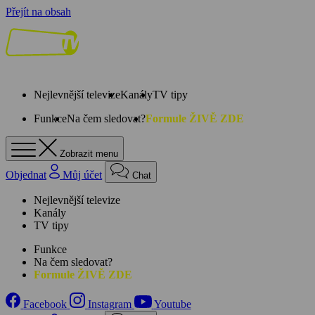
Přejít na obsah
Nejlevnější televize
Kanály
TV tipy
Funkce
Na čem sledovat?
Formule ŽIVĚ ZDE
Zobrazit menu
Objednat
Můj účet
Chat
Nejlevnější televize
Kanály
TV tipy
Funkce
Na čem sledovat?
Formule ŽIVĚ ZDE
Facebook
Instagram
Youtube