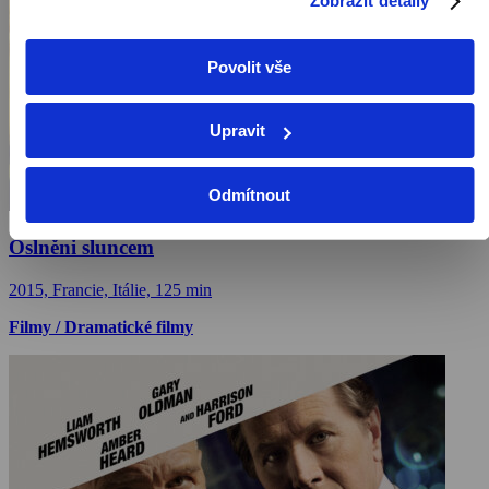
Zobrazit detaily
Povolit vše
Upravit
Odmítnout
Oslněni sluncem
2015, Francie, Itálie, 125 min
Filmy / Dramatické filmy