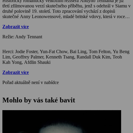
Historický romantický velkofilm režiséra Andyho Tennanta je již
třetí zfilmovanou verzí skutečného příběhu, jenž s odehrál v Siamu v
druhé polovině 19. století. Toto zpracování vychází z dopisů
skutečné Anny Leonowensové, mladé britské vdovy, která v roce
1862 přijíždí se svým synkem do Siamského království jako
Zobrazit více
vychovatelka následníka trůnu. Po setkání s králem Mongkutem,
který chce uchránit nezávislost země, ale zároveň ji otevřít západní
Režie: Andy Tennant
civilizaci, se dozvídá, že bude učit všech jeho padesát osm dětí,
které má s třiadvaceti manželkami a konkubínami. Žena,
konfrontovaná s feudální kulturou, pro ni často krutou a
Herci: Jodie Foster, Yun-Fat Chow, Bai Ling, Tom Felton, Yu Beng
nepochopitelnou, se postupně sbližuje s exotickým světem, stává se
Lim, Geoffrey Palmer, Kenneth Tsang, Randall Duk Kim, Teoh
svědkyní a posléze i účastnicí dramatických událostí, jež zabrání
Kah Yong, Afdlin Shauki
pokusu o převrat a zavraždění krále. Navzdory tomu, že si
zamilovala nejen Siam, ale i jeho charismatického vladaře, Anna
Zobrazit více
posléze odjíždí, ale zůstává tu po ní vše, co naučila svého žáka,
budoucího krále Siamu.
Pořad aktuálně není v nabídce
Mohlo by vás také bavit