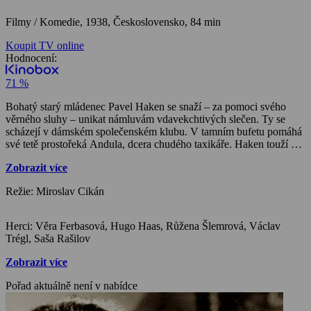
Filmy / Komedie,
1938, Československo, 84 min
Koupit TV online
Hodnocení:
71 %
Bohatý starý mládenec Pavel Haken se snaží – za pomoci svého
věrného sluhy – unikat námluvám vdavekchtivých slečen. Ty se
scházejí v dámském společenském klubu. V tamním bufetu pomáhá
své tetě prostořeká Andula, dcera chudého taxikáře. Haken touží po
klidu a nechá si proto postavit víkendovou vilku na samotě. Z
Zobrazit více
krátkého ticha, které nastalo po odjezdu jeho matky, jej vyruší
obyvatelky stanového tábora. Dívky z klubu využily nabídky paní
Režie: Miroslav Cikán
Hakenové a utábořily se na jejich pozemku. V táborové kuchyni
vypomáhá Andula. Když si jde brzy ráno zaplavat, setká se s
Hakenem. Nekonvenční setkání oba zaujme. Mladý muž ji navštíví i
Herci: Věra Ferbasová, Hugo Haas, Růžena Šlemrová, Václav
v táboře a po jeho odchodu uražené slečny nabídnou Andule
Trégl, Saša Rašilov
finančně výhodnou sázku, že ani ona Hakena nezíská. K
všeobecnému překvapení se mezi Andulou a Hakenem rozvine
Zobrazit více
láskyplný vztah, který vyvrcholí svatbou…
Pořad aktuálně není v nabídce