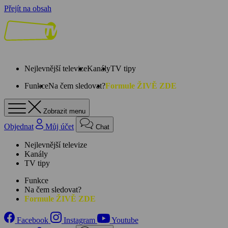
Přejít na obsah
Nejlevnější televize
Kanály
TV tipy
Funkce
Na čem sledovat?
Formule ŽIVĚ ZDE
Zobrazit menu
Objednat
Můj účet
Chat
Nejlevnější televize
Kanály
TV tipy
Funkce
Na čem sledovat?
Formule ŽIVĚ ZDE
Facebook
Instagram
Youtube