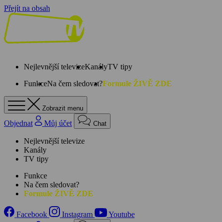
Přejít na obsah
Nejlevnější televize
Kanály
TV tipy
Funkce
Na čem sledovat?
Formule ŽIVĚ ZDE
Zobrazit menu
Objednat
Můj účet
Chat
Nejlevnější televize
Kanály
TV tipy
Funkce
Na čem sledovat?
Formule ŽIVĚ ZDE
Facebook
Instagram
Youtube