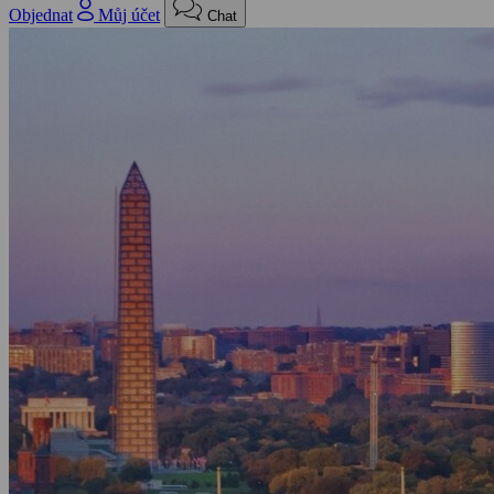
Objednat
Můj účet
Chat