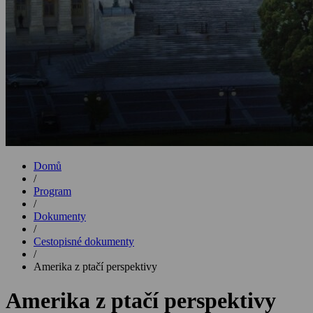
Domů
/
Program
/
Dokumenty
/
Cestopisné dokumenty
/
Amerika z ptačí perspektivy
Amerika z ptačí perspektivy