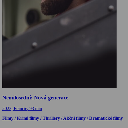
Nemilosrdní: Nová generace
2023, Francie, 93 min
Filmy / Krimi filmy / Thrillery / Akční filmy / Dramatické filmy