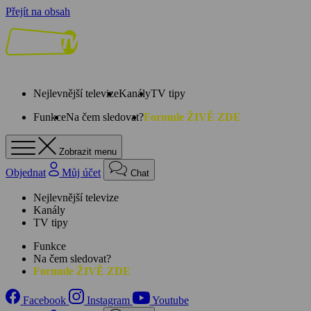
Přejít na obsah
Nejlevnější televize
Kanály
TV tipy
Funkce
Na čem sledovat?
Formule ŽIVĚ ZDE
Zobrazit menu
Objednat
Můj účet
Chat
Nejlevnější televize
Kanály
TV tipy
Funkce
Na čem sledovat?
Formule ŽIVĚ ZDE
Facebook
Instagram
Youtube