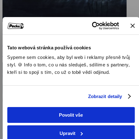
Mělčiny
2016, USA, 87 min
Tato webová stránka používá cookies
Filmy / Thrillery / Dramatické filmy
Sypeme sem cookies, aby byl web i reklamy přesně tvůj
styl. 🍪 Info o tom, co u nás sleduješ, sdílíme s partnery,
kteří si to spojí s tím, co už o tobě vědí odjinud.
Zobrazit detaily
Povolit vše
Upravit