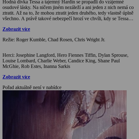
Hodná dívka Tessa a tajemný Hardin se propadli do vzájemné
osudové lásky. Na ničem jiném nezáleží a ani jeden z nich nemá co
ztratit. Až na to, že mohou ztratit jeden druhého, tedy vlastně úplně
všechno. A právě takové nebezpečí hrozí ve chvíli, kdy se Tessa
dozví o sázce, která jejich vášni předcházela, a jedno Hardinovo
Zobrazit více
ošklivé tajemství z minulosti.
Režie: Roger Kumble, Chad Rosen, Chris Wright Jr.
Herci: Josephine Langford, Hero Fiennes Tiffin, Dylan Sprouse,
Louise Lombard, Charlie Weber, Candice King, Shane Paul
McGhie, Rob Estes, Inanna Sarkis
Zobrazit více
Pořad aktuálně není v nabídce