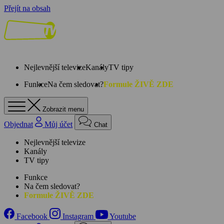
Přejít na obsah
Nejlevnější televize
Kanály
TV tipy
Funkce
Na čem sledovat?
Formule ŽIVĚ ZDE
Zobrazit menu
Objednat
Můj účet
Chat
Nejlevnější televize
Kanály
TV tipy
Funkce
Na čem sledovat?
Formule ŽIVĚ ZDE
Facebook
Instagram
Youtube