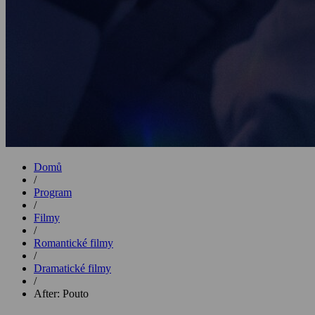
Domů
/
Program
/
Filmy
/
Romantické filmy
/
Dramatické filmy
/
After: Pouto