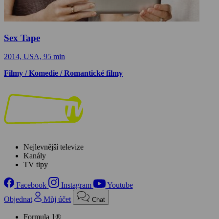
Sex Tape
2014, USA, 95 min
Filmy / Komedie / Romantické filmy
Nejlevnější televize
Kanály
TV tipy
Facebook
Instagram
Youtube
Objednat
Můj účet
Chat
Formula 1®