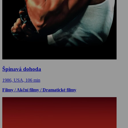
Špinavá dohoda
1986, USA, 106 min
Filmy / Akční filmy / Dramatické filmy