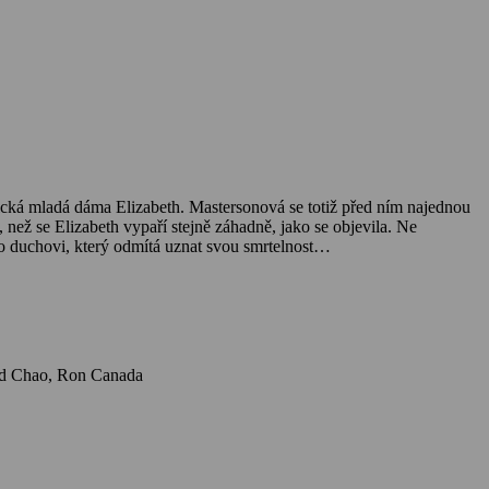
cká mladá dáma Elizabeth. Mastersonová se totiž před ním najednou
 než se Elizabeth vypaří stejně záhadně, jako se objevila. Ne
o duchovi, který odmítá uznat svou smrtelnost…
Herci: Reese Witherspoon, Mark Ruffalo, Donal Logue, Dina Spybey, Ben Shenkman, Jon Heder, Ivana Milicevic, Caroline Aaron, Rosalind Chao, Ron Canada