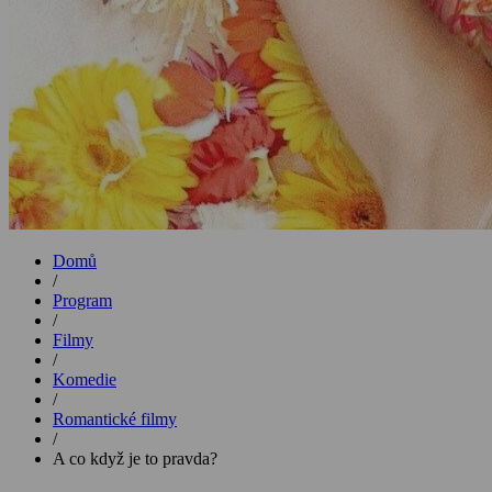
Domů
/
Program
/
Filmy
/
Komedie
/
Romantické filmy
/
A co když je to pravda?