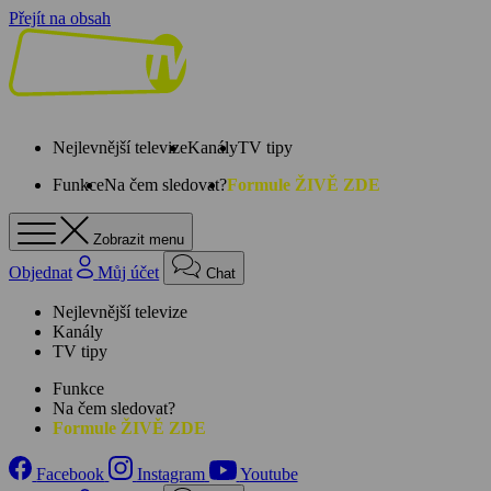
Přejít na obsah
Nejlevnější televize
Kanály
TV tipy
Funkce
Na čem sledovat?
Formule ŽIVĚ ZDE
Zobrazit menu
Objednat
Můj účet
Chat
Nejlevnější televize
Kanály
TV tipy
Funkce
Na čem sledovat?
Formule ŽIVĚ ZDE
Facebook
Instagram
Youtube