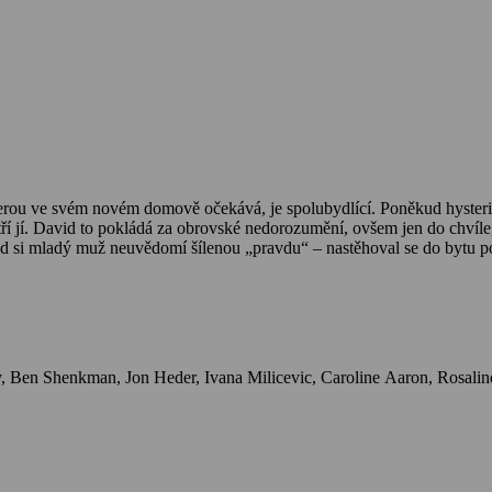
erou ve svém novém domově očekává, je spolubydlící. Poněkud hysteri
tří jí. David to pokládá za obrovské nedorozumění, ovšem jen do chvíle,
d si mladý muž neuvědomí šílenou „pravdu“ – nastěhoval se do bytu p