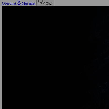
Objednat
Můj účet
Chat