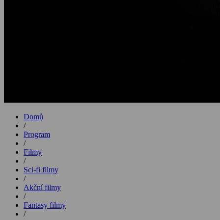
Domů
/
Program
/
Filmy
/
Sci-fi filmy
/
Akční filmy
/
Fantasy filmy
/