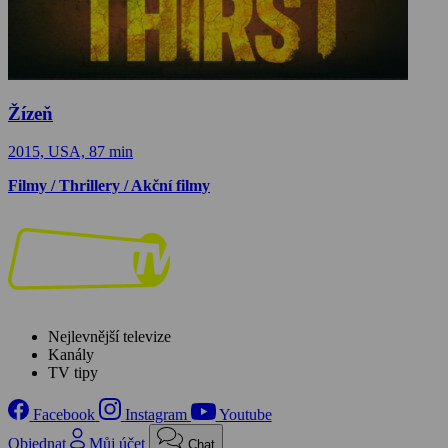
Žízeň
2015, USA, 87 min
Filmy / Thrillery / Akční filmy
Nejlevnější televize
Kanály
TV tipy
Facebook
Instagram
Youtube
Objednat
Můj účet
Chat