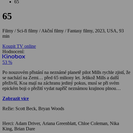
65
65
Filmy / Sci-fi filmy / Akční filmy / Fantasy filmy,
2023, USA, 93
min
Koupit TV online
Hodnocení:
53 %
Po nouzovém přistání na neznámé planetě pilot Mills rychle zjistí, že
se nachází na Zemi… před 65 miliony let. Jelikož Mills a další
přeživší, Koa mají na záchranu jediný pokus, musí se při svém
epickém boji o přežití vydat napříč neznámou krajinou plnou
nebezpečných prehistorických tvorů.
Zobrazit více
Režie: Scott Beck, Bryan Woods
Herci: Adam Driver, Ariana Greenblatt, Chloe Coleman, Nika
King, Brian Dare