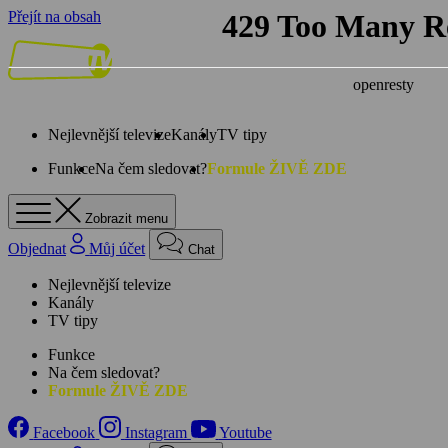
Přejít na obsah
Nejlevnější televize
Kanály
TV tipy
Funkce
Na čem sledovat?
Formule ŽIVĚ ZDE
Zobrazit menu
Objednat
Můj účet
Chat
Nejlevnější televize
Kanály
TV tipy
Funkce
Na čem sledovat?
Formule ŽIVĚ ZDE
Facebook
Instagram
Youtube