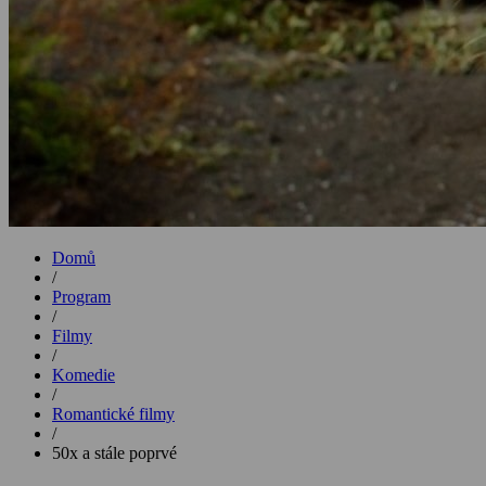
Domů
/
Program
/
Filmy
/
Komedie
/
Romantické filmy
/
50x a stále poprvé