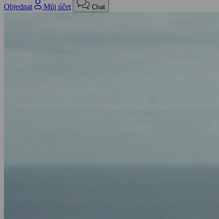
Objednat
Můj účet
Chat