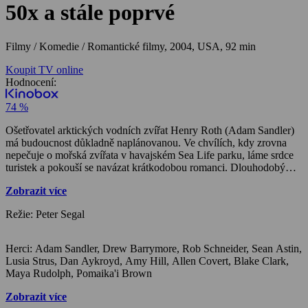
50x a stále poprvé
Filmy / Komedie / Romantické filmy,
2004, USA, 92 min
Koupit TV online
Hodnocení:
74 %
Ošetřovatel arktických vodních zvířat Henry Roth (Adam Sandler)
má budoucnost důkladně naplánovanou. Ve chvílích, kdy zrovna
nepečuje o mořská zvířata v havajském Sea Life parku, láme srdce
turistek a pokouší se navázat krátkodobou romanci. Dlouhodobý
vztah u něj nepřipadá v úvahu zhatil by jeho dlouholetý sen o
Zobrazit více
výpravě na Aljašku, kde chce zkoumat podmořský život mrožů.
Když se konečně naskytne možnost, že by se Henryho sen mohl stát
Režie: Peter Segal
skutečností, dojde během zkušební jízdy jeho škuneru k nečekané
nehodě. Osud jej pak zavede do místní kavárny Hukilau, kde se
setkává nejen s podezřívavými pohledy hostů, ale také s mladou a
Herci: Adam Sandler, Drew Barrymore, Rob Schneider, Sean Astin,
krásnou Lucy Whitmoreovou (Drew Barrymore), jež mu svým
Lusia Strus, Dan Aykroyd, Amy Hill, Allen Covert, Blake Clark,
šarmem ihned učaruje…
Maya Rudolph, Pomaika'i Brown
Zobrazit více