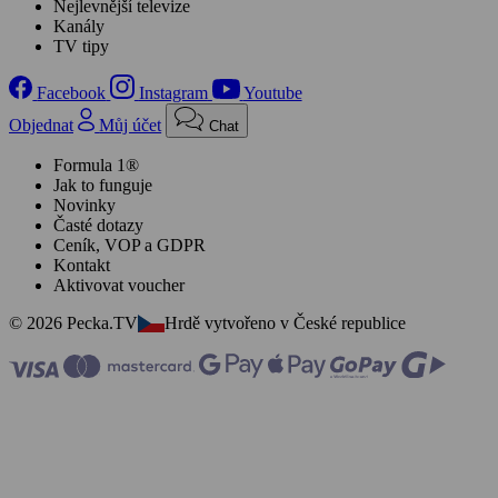
Nejlevnější televize
Kanály
TV tipy
Facebook
Instagram
Youtube
Objednat
Můj účet
Chat
Formula 1®
Jak to funguje
Novinky
Časté dotazy
Ceník, VOP a GDPR
Kontakt
Aktivovat voucher
© 2026 Pecka.TV
Hrdě vytvořeno v České republice