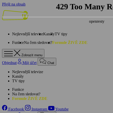
Přejít na obsah
Nejlevnější televize
Kanály
TV tipy
Funkce
Na čem sledovat?
Formule ŽIVĚ ZDE
Zobrazit menu
Objednat
Můj účet
Chat
Nejlevnější televize
Kanály
TV tipy
Funkce
Na čem sledovat?
Formule ŽIVĚ ZDE
Facebook
Instagram
Youtube