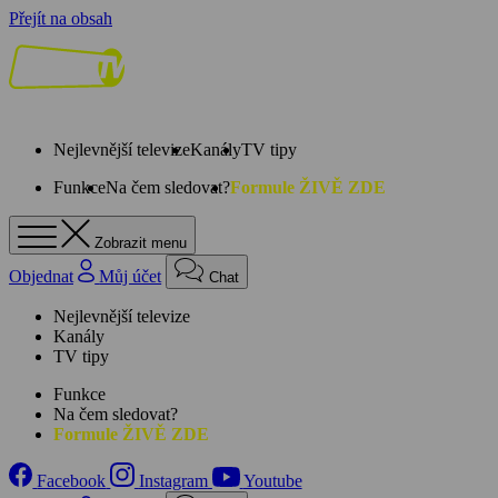
Přejít na obsah
Nejlevnější televize
Kanály
TV tipy
Funkce
Na čem sledovat?
Formule ŽIVĚ ZDE
Zobrazit menu
Objednat
Můj účet
Chat
Nejlevnější televize
Kanály
TV tipy
Funkce
Na čem sledovat?
Formule ŽIVĚ ZDE
Facebook
Instagram
Youtube