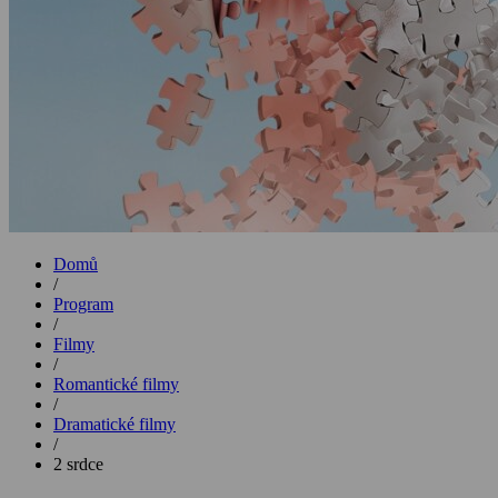
Domů
/
Program
/
Filmy
/
Romantické filmy
/
Dramatické filmy
/
2 srdce