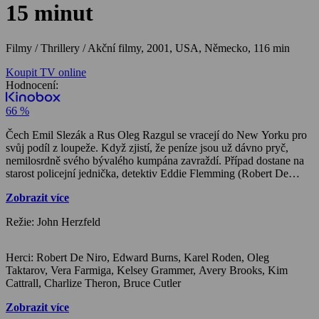
15 minut
Filmy / Thrillery / Akční filmy,
2001, USA, Německo, 116 min
Koupit TV online
Hodnocení:
66 %
Čech Emil Slezák a Rus Oleg Razgul se vracejí do New Yorku pro
svůj podíl z loupeže. Když zjistí, že peníze jsou už dávno pryč,
nemilosrdně svého bývalého kumpána zavraždí. Případ dostane na
starost policejní jednička, detektiv Eddie Flemming (Robert De
Niro). Spolu se svým kolegou se pouští do složitého vyšetřování.
Zobrazit více
Vše komplikuje fakt, že Oleg si vraždu natočil na ukradenou
kameru. V zemi, kde se televize v honbě za atraktivním materiálem
Režie: John Herzfeld
nezastaví před ničím, se totiž může stát mediální hvězdou i masový
vrah… Akční podívanou natočil režisér John Herzfeld. V roli
nelítostného Emila uvidíte jednoho z nejobsazovanějších českých
Herci: Robert De Niro, Edward Burns, Karel Roden, Oleg
herců v zahraničí, skvělého Karla Rodena.
Taktarov, Vera Farmiga, Kelsey Grammer, Avery Brooks, Kim
Cattrall, Charlize Theron, Bruce Cutler
Zobrazit více