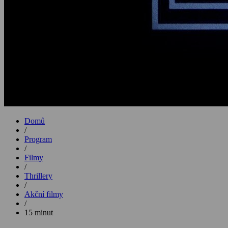
Domů
/
Program
/
Filmy
/
Thrillery
/
Akční filmy
/
15 minut