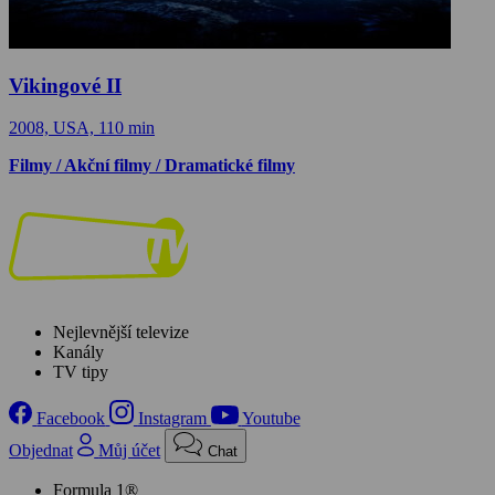
Vikingové II
2008, USA, 110 min
Filmy / Akční filmy / Dramatické filmy
Nejlevnější televize
Kanály
TV tipy
Facebook
Instagram
Youtube
Objednat
Můj účet
Chat
Formula 1®