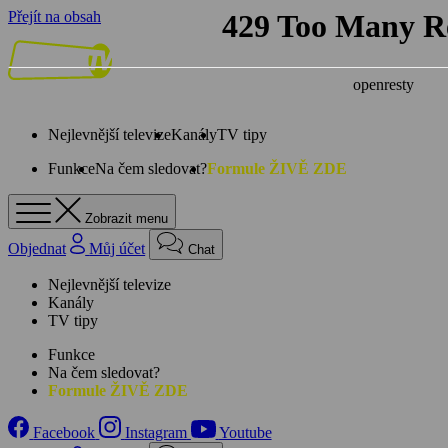
Přejít na obsah
Nejlevnější televize
Kanály
TV tipy
Funkce
Na čem sledovat?
Formule ŽIVĚ ZDE
Zobrazit menu
Objednat
Můj účet
Chat
Nejlevnější televize
Kanály
TV tipy
Funkce
Na čem sledovat?
Formule ŽIVĚ ZDE
Facebook
Instagram
Youtube