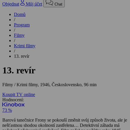
Objednat
Můj účet
Chat
Domů
/
Program
/
Filmy
/
Krimi filmy
/
13. revír
13. revír
Filmy / Krimi filmy,
1946, Československo, 96 min
Koupit TV online
Hodnocení:
73 %
Barová tanečnice Frony se pokouší změnit svůj způsob života, ale je
nešťastnou shodou okolností zastřelena… Detektivní záhada má