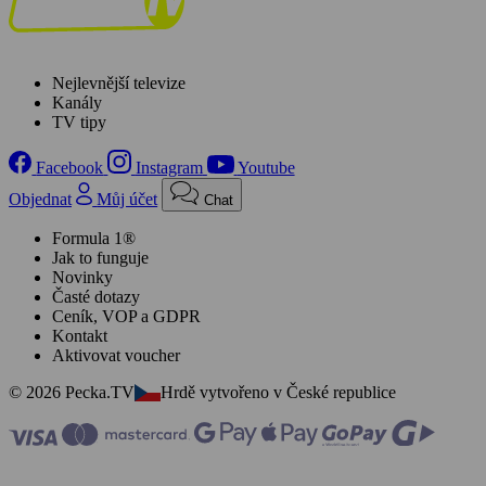
Nejlevnější televize
Kanály
TV tipy
Facebook
Instagram
Youtube
Objednat
Můj účet
Chat
Formula 1®
Jak to funguje
Novinky
Časté dotazy
Ceník, VOP a GDPR
Kontakt
Aktivovat voucher
© 2026 Pecka.TV
Hrdě vytvořeno v České republice