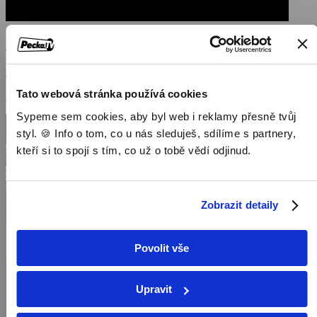
Na dostřel
1993, USA, 105 min
Tato webová stránka používá cookies
Filmy / Krimi filmy / Thrillery / Akční filmy
Sypeme sem cookies, aby byl web i reklamy přesně tvůj
styl. 🍪 Info o tom, co u nás sleduješ, sdílíme s partnery,
kteří si to spojí s tím, co už o tobě vědí odjinud.
Zobrazit detaily
Povolit vše
Upravit