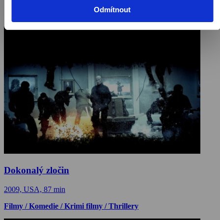
Odmítnout
Dokonalý zločin
2009, USA, 87 min
Filmy / Komedie / Krimi filmy / Thrillery