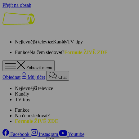
Přejít na obsah
Nejlevnější televize
Kanály
TV tipy
Funkce
Na čem sledovat?
Formule ŽIVĚ ZDE
Zobrazit menu
Objednat
Můj účet
Chat
Nejlevnější televize
Kanály
TV tipy
Funkce
Na čem sledovat?
Formule ŽIVĚ ZDE
Facebook
Instagram
Youtube