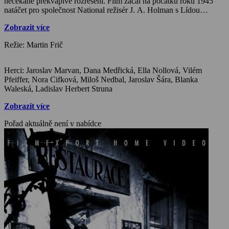
nečekaně překvapivé rozřešení. Film začal na počátku roku 1945
natáčet pro společnost National režisér J. A. Holman s Lídou
Baarovou. Martin Frič jej dokončil podle částečně přepracovaného
Zobrazit více
scénáře a s novou hlavní představitelkou.
Režie: Martin Frič
Herci: Jaroslav Marvan, Dana Medřická, Ella Nollová, Vilém
Pfeiffer, Nora Cifková, Miloš Nedbal, Jaroslav Šára, Blanka
Waleská, Ladislav Herbert Struna
Zobrazit více
Pořad aktuálně není v nabídce