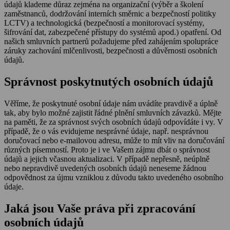
údajů klademe důraz zejména na organizační (výběr a školení
zaměstnanců, dodržování interních směrnic a bezpečností politiky
LCTV) a technologická (bezpečností a monitorovací systémy,
šifrování dat, zabezpečené přístupy do systémů apod.) opatření. Od
našich smluvních partnerů požadujeme před zahájením spolupráce
záruky zachování mlčenlivosti, bezpečnosti a důvěrnosti osobních
údajů.
Správnost poskytnutých osobních údajů
Věříme, že poskytnuté osobní údaje nám uvádíte pravdivě a úplně
tak, aby bylo možné zajistit řádné plnění smluvních závazků. Mějte
na paměti, že za správnost svých osobních údajů odpovídáte i vy. V
případě, že o vás evidujeme nesprávné údaje, např. nesprávnou
doručovací nebo e-mailovou adresu, může to mít vliv na doručování
různých písemností. Proto je i ve Vašem zájmu dbát o správnost
údajů a jejich včasnou aktualizaci. V případě nepřesně, neúplně
nebo nepravdivě uvedených osobních údajů neneseme žádnou
odpovědnost za újmu vzniklou z důvodu takto uvedeného osobního
údaje.
Jaká jsou Vaše práva při zpracování
osobních údajů