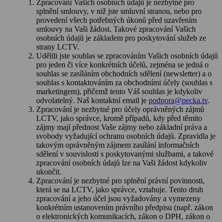
Zpracování Vašich osobních údajů je nezbytné pro
splnění smlouvy, v niž jste smluvní stranou, nebo pro
provedení všech potřebných úkonů před uzavřením
smlouvy na Vaši žádost. Takové zpracování Vašich
osobních údajů je základem pro poskytování služeb ze
strany LCTV.
Udělili jste souhlas se zpracováním Vašich osobních údajů
pro jeden či více konkrétních účelů, zejména se jedná o
souhlas se zasíláním obchodních sdělení (newsletter) a o
souhlas s kontaktováním za obchodními účely (souhlas s
marketingem), přičemž tento Váš souhlas je kdykoliv
odvolatelný. Naš kontaktní email je
podpora@pecka.tv
.
Zpracování je nezbytné pro účely oprávněných zájmů
LCTV, jako správce, kromě případů, kdy před těmito
zájmy mají přednost Vaše zájmy nebo základní práva a
svobody vyžadující ochranu osobních údajů. Zpravidla je
takovým oprávněným zájmem zasílání informačních
sdělení v souvislosti s poskytovanými službami, a takové
zpracování osobních údajů lze na Vaši žádost kdykoliv
ukončit.
Zpracování je nezbytné pro splnění právní povinnosti,
která se na LCTV, jako správce, vztahuje. Tento druh
zpracování a jeho účel jsou vyžadovány a vymezeny
konkrétním ustanovením právního předpisu (např. zákon
o elektronických komunikacích, zákon o DPH, zákon o