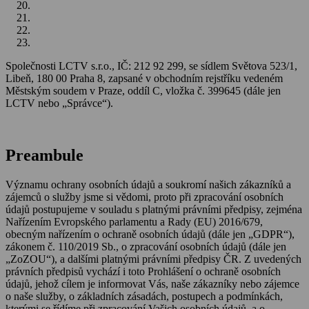
Cookies
Kdo vykonává dozor nad zpracováním osobních údajů
Pověřenec pro ochranu osobních údajů
Jak nás můžete kontaktovat
Společnosti LCTV s.r.o., IČ: 212 92 299, se sídlem Světova 523/1,
Libeň, 180 00 Praha 8, zapsané v obchodním rejstříku vedeném
Městským soudem v Praze, oddíl C, vložka č. 399645 (dále jen
LCTV nebo „Správce“).
Preambule
Významu ochrany osobních údajů a soukromí našich zákazníků a
zájemců o služby jsme si vědomi, proto při zpracování osobních
údajů postupujeme v souladu s platnými právními předpisy, zejména
Nařízením Evropského parlamentu a Rady (EU) 2016/679,
obecným nařízením o ochraně osobních údajů (dále jen „GDPR“),
zákonem č. 110/2019 Sb., o zpracování osobních údajů (dále jen
„ZoZOU“), a dalšími platnými právními předpisy ČR. Z uvedených
právních předpisů vychází i toto Prohlášení o ochraně osobních
údajů, jehož cílem je informovat Vás, naše zákazníky nebo zájemce
o naše služby, o základních zásadách, postupech a podmínkách,
kterými se řídíme při zpracování Vašich osobních údajů, a o