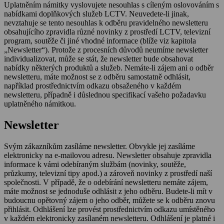
Uplatněním námitky vyslovujete nesouhlas s cíleným oslovováním s
nabídkami doplňkových služeb LCTV. Neuvedete-li jinak,
nevztahuje se tento nesouhlas k odběru pravidelného newsletteru
obsahujícího zpravidla různé novinky z prostředí LCTV, televizní
program, soutěže či jiné vhodné informace (blíže viz kapitola
„Newsletter“). Protože z procesních důvodů neumíme newsletter
individualizovat, může se stát, že newsletter bude obsahovat
nabídky některých produktů a služeb. Nemáte-li zájem ani o odběr
newsletteru, máte možnost se z odběru samostatně odhlásit,
například prostřednictvím odkazu obsaženého v každém
newsletteru, případně i důslednou specifikací vašeho požadavku
uplatněného námitkou.
Newsletter
Svým zákazníkům zasíláme newsletter. Obvykle jej zasíláme
elektronicky na e-mailovou adresu. Newsletter obsahuje zpravidla
informace k vámi odebíraným službám (novinky, soutěže,
průzkumy, televizní tipy apod.) a zároveň novinky z prostředí naší
společnosti. V případě, že o odebírání newsletteru nemáte zájem,
máte možnost se jednoduše odhlásit z jeho odběru. Budete-li mít v
budoucnu opětovný zájem o jeho odběr, můžete se k odběru znovu
přihlásit. Odhlášení lze provést prostřednictvím odkazu umístěného
v každém elektronicky zasílaném newsletteru. Odhlášení je platné i