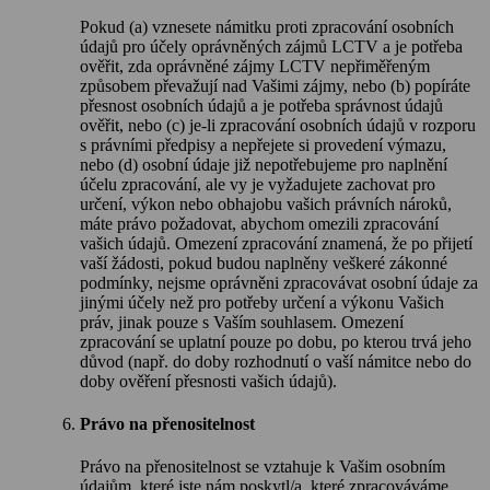
Pokud (a) vznesete námitku proti zpracování osobních
údajů pro účely oprávněných zájmů LCTV a je potřeba
ověřit, zda oprávněné zájmy LCTV nepřiměřeným
způsobem převažují nad Vašimi zájmy, nebo (b) popíráte
přesnost osobních údajů a je potřeba správnost údajů
ověřit, nebo (c) je-li zpracování osobních údajů v rozporu
s právními předpisy a nepřejete si provedení výmazu,
nebo (d) osobní údaje již nepotřebujeme pro naplnění
účelu zpracování, ale vy je vyžadujete zachovat pro
určení, výkon nebo obhajobu vašich právních nároků,
máte právo požadovat, abychom omezili zpracování
vašich údajů. Omezení zpracování znamená, že po přijetí
vaší žádosti, pokud budou naplněny veškeré zákonné
podmínky, nejsme oprávněni zpracovávat osobní údaje za
jinými účely než pro potřeby určení a výkonu Vašich
práv, jinak pouze s Vaším souhlasem. Omezení
zpracování se uplatní pouze po dobu, po kterou trvá jeho
důvod (např. do doby rozhodnutí o vaší námitce nebo do
doby ověření přesnosti vašich údajů).
Právo na přenositelnost
Právo na přenositelnost se vztahuje k Vašim osobním
údajům, které jste nám poskytl/a, které zpracováváme