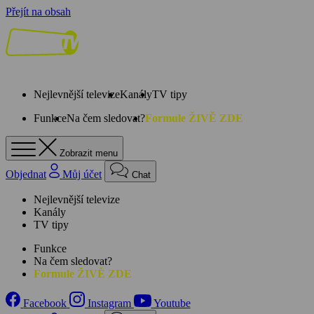
Přejít na obsah
Nejlevnější televize
Kanály
TV tipy
Funkce
Na čem sledovat?
Formule ŽIVĚ ZDE
Zobrazit menu
Objednat
Můj účet
Chat
Nejlevnější televize
Kanály
TV tipy
Funkce
Na čem sledovat?
Formule ŽIVĚ ZDE
Facebook
Instagram
Youtube