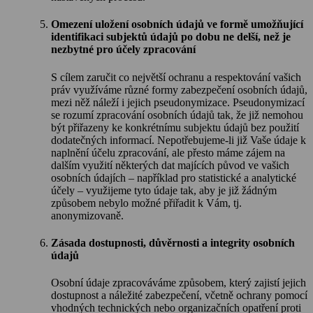
Omezení uložení osobních údajů ve formě umožňující
identifikaci subjektů údajů po dobu ne delší, než je
nezbytné pro účely zpracování
S cílem zaručit co největší ochranu a respektování vašich
práv využíváme různé formy zabezpečení osobních údajů,
mezi něž náleží i jejich pseudonymizace. Pseudonymizací
se rozumí zpracování osobních údajů tak, že již nemohou
být přiřazeny ke konkrétnímu subjektu údajů bez použití
dodatečných informací. Nepotřebujeme-li již Vaše údaje k
naplnění účelu zpracování, ale přesto máme zájem na
dalším využití některých dat majících původ ve vašich
osobních údajích – například pro statistické a analytické
účely – využijeme tyto údaje tak, aby je již žádným
způsobem nebylo možné přiřadit k Vám, tj.
anonymizovaně.
Zásada dostupnosti, důvěrnosti a integrity osobních
údajů
Osobní údaje zpracováváme způsobem, který zajistí jejich
dostupnost a náležité zabezpečení, včetně ochrany pomocí
vhodných technických nebo organizačních opatření proti