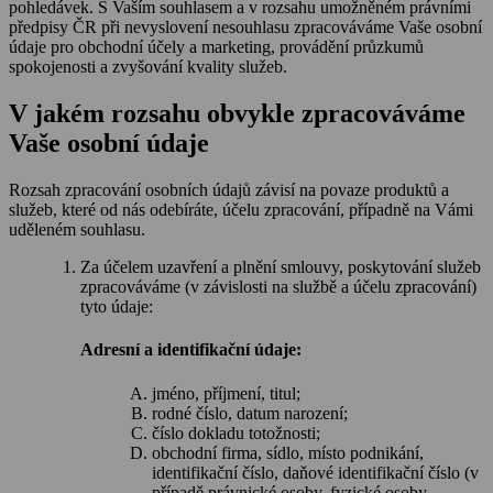
pohledávek. S Vaším souhlasem a v rozsahu umožněném právními
předpisy ČR při nevyslovení nesouhlasu zpracováváme Vaše osobní
údaje pro obchodní účely a marketing, provádění průzkumů
spokojenosti a zvyšování kvality služeb.
V jakém rozsahu obvykle zpracováváme
Vaše osobní údaje
Rozsah zpracování osobních údajů závisí na povaze produktů a
služeb, které od nás odebíráte, účelu zpracování, případně na Vámi
uděleném souhlasu.
Za účelem uzavření a plnění smlouvy, poskytování služeb
zpracováváme (v závislosti na službě a účelu zpracování)
tyto údaje:
Adresní a identifikační údaje:
jméno, příjmení, titul;
rodné číslo, datum narození;
číslo dokladu totožnosti;
obchodní firma, sídlo, místo podnikání,
identifikační číslo, daňové identifikační číslo (v
případě právnické osoby, fyzické osoby –