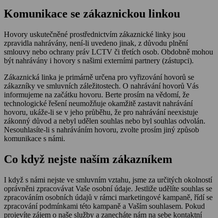
Komunikace se zákaznickou linkou
Hovory uskutečněné prostřednictvím zákaznické linky jsou
zpravidla nahrávány, není-li uvedeno jinak, z důvodu plnění
smlouvy nebo ochrany práv LCTV či třetích osob. Obdobně mohou
být nahrávány i hovory s našimi externími partnery (zástupci).
Zákaznická linka je primárně určena pro vyřizování hovorů se
zákazníky ve smluvních záležitostech. O nahrávání hovorů Vás
informujeme na začátku hovoru. Berte prosím na vědomí, že
technologické řešení neumožňuje okamžitě zastavit nahrávání
hovoru, ukáže-li se v jeho průběhu, že pro nahrávání neexistuje
zákonný důvod a nebyl udělen souhlas nebo byl souhlas odvolán.
Nesouhlasíte-li s nahráváním hovoru, zvolte prosím jiný způsob
komunikace s námi.
Co když nejste naším zákazníkem
I když s námi nejste ve smluvním vztahu, jsme za určitých okolností
oprávněni zpracovávat Vaše osobní údaje. Jestliže udělíte souhlas se
zpracováním osobních údajů v rámci marketingové kampaně, řídí se
zpracování podmínkami této kampaně a Vaším souhlasem. Pokud
projevíte zájem o naše služby a zanecháte nám na sebe kontaktní