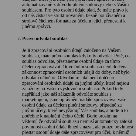
automatizovaně z důvodu plnění smlouvy nebo s Vaším
souhlasem. Pro tyto osobní údaje platí, že máte právo je
od nás získat ve strukturovaném, běžně používaném a
strojově čitelném formátu za účelem jejich přenesení k
jinému správci.
Právo odvolat souhlas
Je-li zpracování osobních údajů založeno na Vašem
souhlasu, máte právo souhlas kdykoliv odvolat. Poté, co
souhlas odvoláte, přestaneme osobní údaje za tímto
účelem zpracovávat. Odvoláním souhlasu není dotčena
zákonnost zpracování osobních údajů do doby, než bylo
odvolání učiněno. Odvoláním také není dotčeno
zpracování osobních údajů za jinými účely, které nejsou
založeny na Vašem výslovném souhlasu. Pokud tedy
například jako náš zákazník odvoláte souhlas s
marketingem, jsme oprávněni nadále zpracovávat vaše
osobní údaje za účelem plnění smlouvy, případně za
jinými účely, které nevyžadují Váš souhlas, a bude-li to
potřebné k naplnění těchto účelů. Berte prosím na
vědomí, že odvolání souhlasu nemusí automaticky založit
povinnost osobní údaje ihned smazat, ale pouze povinnost
přestat osobní údaje dále zpracovávat pro účel, k němuž