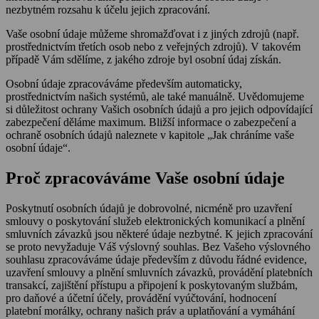
nezbytném rozsahu k účelu jejich zpracování.
Vaše osobní údaje můžeme shromažďovat i z jiných zdrojů (např.
prostřednictvím třetích osob nebo z veřejných zdrojů). V takovém
případě Vám sdělíme, z jakého zdroje byl osobní údaj získán.
Osobní údaje zpracováváme především automaticky,
prostřednictvím našich systémů, ale také manuálně. Uvědomujeme
si důležitost ochrany Vašich osobních údajů a pro jejich odpovídající
zabezpečení děláme maximum. Bližší informace o zabezpečení a
ochraně osobních údajů naleznete v kapitole „Jak chráníme vaše
osobní údaje“.
Proč zpracováváme Vaše osobní údaje
Poskytnutí osobních údajů je dobrovolné, nicméně pro uzavření
smlouvy o poskytování služeb elektronických komunikací a plnění
smluvních závazků jsou některé údaje nezbytné. K jejich zpracování
se proto nevyžaduje Váš výslovný souhlas. Bez Vašeho výslovného
souhlasu zpracováváme údaje především z důvodu řádné evidence,
uzavření smlouvy a plnění smluvních závazků, provádění platebních
transakcí, zajištění přístupu a připojení k poskytovaným službám,
pro daňové a účetní účely, provádění vyúčtování, hodnocení
platební morálky, ochrany našich práv a uplatňování a vymáhání