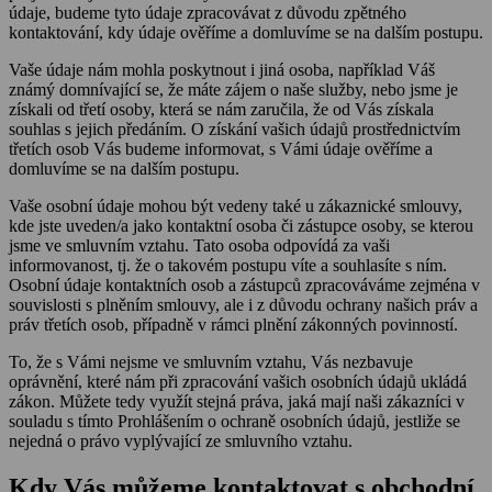
údaje, budeme tyto údaje zpracovávat z důvodu zpětného
kontaktování, kdy údaje ověříme a domluvíme se na dalším postupu.
Vaše údaje nám mohla poskytnout i jiná osoba, například Váš
známý domnívající se, že máte zájem o naše služby, nebo jsme je
získali od třetí osoby, která se nám zaručila, že od Vás získala
souhlas s jejich předáním. O získání vašich údajů prostřednictvím
třetích osob Vás budeme informovat, s Vámi údaje ověříme a
domluvíme se na dalším postupu.
Vaše osobní údaje mohou být vedeny také u zákaznické smlouvy,
kde jste uveden/a jako kontaktní osoba či zástupce osoby, se kterou
jsme ve smluvním vztahu. Tato osoba odpovídá za vaši
informovanost, tj. že o takovém postupu víte a souhlasíte s ním.
Osobní údaje kontaktních osob a zástupců zpracováváme zejména v
souvislosti s plněním smlouvy, ale i z důvodu ochrany našich práv a
práv třetích osob, případně v rámci plnění zákonných povinností.
To, že s Vámi nejsme ve smluvním vztahu, Vás nezbavuje
oprávnění, které nám při zpracování vašich osobních údajů ukládá
zákon. Můžete tedy využít stejná práva, jaká mají naši zákazníci v
souladu s tímto Prohlášením o ochraně osobních údajů, jestliže se
nejedná o právo vyplývající ze smluvního vztahu.
Kdy Vás můžeme kontaktovat s obchodní