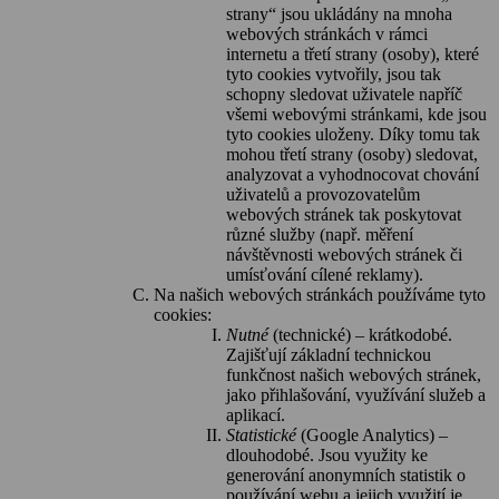
strany“ jsou ukládány na mnoha
webových stránkách v rámci
internetu a třetí strany (osoby), které
tyto cookies vytvořily, jsou tak
schopny sledovat uživatele napříč
všemi webovými stránkami, kde jsou
tyto cookies uloženy. Díky tomu tak
mohou třetí strany (osoby) sledovat,
analyzovat a vyhodnocovat chování
uživatelů a provozovatelům
webových stránek tak poskytovat
různé služby (např. měření
návštěvnosti webových stránek či
umísťování cílené reklamy).
Na našich webových stránkách používáme tyto
cookies:
Nutné
(technické) – krátkodobé.
Zajišťují základní technickou
funkčnost našich webových stránek,
jako přihlašování, využívání služeb a
aplikací.
Statistické
(Google Analytics) –
dlouhodobé. Jsou využity ke
generování anonymních statistik o
používání webu a jejich využití je