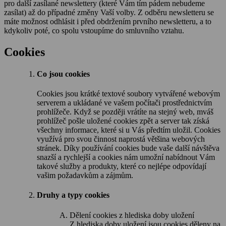
pro další zasílané newslettery (které Vám tím pádem nebudeme
zasílat) až do případné změny Vaší volby. Z odběru newsletteru se
máte možnost odhlásit i před obdržením prvního newsletteru, a to
kdykoliv poté, co spolu vstoupíme do smluvního vztahu.
Cookies
Co jsou cookies
Cookies jsou krátké textové soubory vytvářené webovým
serverem a ukládané ve vašem počítači prostřednictvím
prohlížeče. Když se později vrátíte na stejný web, mváš
prohlížeč pošle uložené cookies zpět a server tak získá
všechny informace, které si u Vás předtím uložil. Cookies
využívá pro svou činnost naprostá většina webových
stránek. Díky používání cookies bude vaše další návštěva
snazší a rychlejší a cookies nám umožní nabídnout Vám
takové služby a produkty, které co nejlépe odpovídají
vašim požadavkům a zájmům.
Druhy a typy cookies
Dělení cookies z hlediska doby uložení
Z hlediska doby uložení jsou cookies děleny na