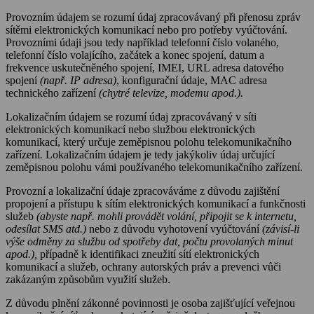
Provozním údajem se rozumí údaj zpracovávaný při přenosu zpráv
sítěmi elektronických komunikací nebo pro potřeby vyúčtování.
Provozními údaji jsou tedy například telefonní číslo volaného,
telefonní číslo volajícího, začátek a konec spojení, datum a
frekvence uskutečněného spojení, IMEI, URL adresa datového
spojení
(např. IP adresa)
, konfigurační údaje, MAC adresa
technického zařízení
(chytré televize, modemu apod.).
Lokalizačním údajem se rozumí údaj zpracovávaný v síti
elektronických komunikací nebo službou elektronických
komunikací, který určuje zeměpisnou polohu telekomunikačního
zařízení
.
Lokalizačním údajem je tedy jakýkoliv údaj určující
zeměpisnou polohu vámi používaného telekomunikačního zařízení.
Provozní a lokalizační údaje zpracováváme z důvodu zajištění
propojení a přístupu k sítím elektronických komunikací a funkčnosti
služeb
(abyste např. mohli provádět volání, připojit se k internetu,
odesílat SMS atd.)
nebo z důvodu vyhotovení vyúčtování
(závisí-li
výše odměny za službu od spotřeby dat, počtu provolaných minut
apod.),
případně k identifikaci zneužití sítí elektronických
komunikací a služeb, ochrany autorských práv a prevenci vůči
zakázaným způsobům využití služeb.
Z důvodu plnění zákonné povinnosti je osoba zajišťující veřejnou