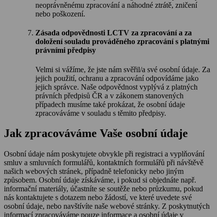
neoprávněnému zpracování a náhodné ztrátě, zničení
nebo poškození.
Zásada odpovědnosti LCTV za zpracování a za
doložení souladu prováděného zpracování s platnými
právními předpisy
Velmi si vážíme, že jste nám svěřil/a své osobní údaje. Za
jejich použití, ochranu a zpracování odpovídáme jako
jejich správce. Naše odpovědnost vyplývá z platných
právních předpisů ČR a v zákonem stanovených
případech musíme také prokázat, že osobní údaje
zpracováváme v souladu s těmito předpisy.
Jak zpracováváme Vaše osobní údaje
Osobní údaje nám poskytujete obvykle při registraci a vyplňování
smluv a smluvních formulářů, kontaktních formulářů při návštěvě
našich webových stránek, případně telefonicky nebo jiným
způsobem. Osobní údaje získáváme, i pokud si objednáte např.
informační materiály, účastníte se soutěže nebo průzkumu, pokud
nás kontaktujete s dotazem nebo žádostí, ve které uvedete své
osobní údaje, nebo navštívíte naše webové stránky. Z poskytnutých
informací zpracováváme pouze informace a osobní údaje v