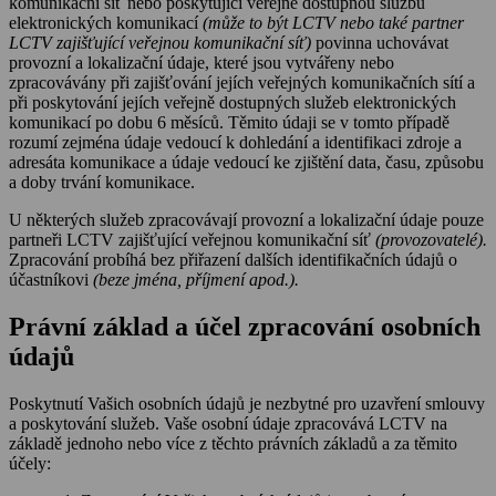
komunikační síť nebo poskytující veřejně dostupnou službu
elektronických komunikací
(může to být LCTV nebo také partner
LCTV zajišťující veřejnou komunikační síť)
povinna uchovávat
provozní a lokalizační údaje, které jsou vytvářeny nebo
zpracovávány při zajišťování jejích veřejných komunikačních sítí a
při poskytování jejích veřejně dostupných služeb elektronických
komunikací po dobu 6 měsíců. Těmito údaji se v tomto případě
rozumí zejména údaje vedoucí k dohledání a identifikaci zdroje a
adresáta komunikace a údaje vedoucí ke zjištění data, času, způsobu
a doby trvání komunikace.
U některých služeb zpracovávají provozní a lokalizační údaje pouze
partneři LCTV zajišťující veřejnou komunikační síť
(provozovatelé).
Zpracování probíhá bez přiřazení dalších identifikačních údajů o
účastníkovi
(beze jména, příjmení apod.).
Právní základ a účel zpracování osobních
údajů
Poskytnutí Vašich osobních údajů je nezbytné pro uzavření smlouvy
a poskytování služeb. Vaše osobní údaje zpracovává LCTV na
základě jednoho nebo více z těchto právních základů a za těmito
účely: