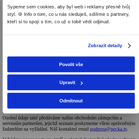
Sypeme sem cookies, aby byl web i reklamy přesně tvůj
Kdo má k osobním údajům přístup
styl. 🍪 Info o tom, co u nás sleduješ, sdílíme s partnery,
kteří si to spojí s tím, co už o tobě vědí odjinud.
Některé činnosti v rámci poskytování služeb zajišťujeme v
součinnosti s našimi partnery, abychom tak zabezpečili co nejvyšší
kvalitu a efektivitu poskytování služeb. Nezbytnou podmínkou při
výkonu činností, které tito partneři pro nás zajišťují, je mnohdy
Zobrazit detaily
přístup k Vašim osobním údajům. Partneři při zpracování osobních
údajů vystupují jako smluvní zpracovatelé, osobní údaje
zpracovávají pouze v náš prospěch a výhradně za účelem
zabezpečení činností, ke kterým je zmocníme a které vyplývají z
Povolit vše
účelů vzájemné spolupráce. Partnery využíváme v různých
oblastech, zejména však za účelem:
Upravit
administrativní podpory;
poskytování a správy informačních systémů a softwaru;
vymáhání pohledávek;
Odmítnout
provádění marketingových průzkumů;
zajištění obchodních akcí.
Osobní údaje také předáváme našim obchodním zástupcům a
servisním partnerům, jejichž seznam poskytneme všem oprávněným
žadatelům na vyžádání. Náš kontaktní email
podpora@pecka.tv
.