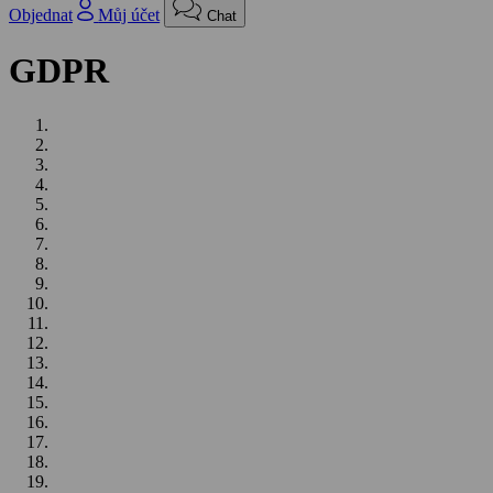
Objednat
Můj účet
Chat
GDPR
Preambule
Co to jsou osobní údaje
Provozní a lokalizační údaje
Právní základ a účel zpracování osobních údajů
Zásady zpracování osobních údajů
Jak zpracováváme Vaše osobní údaje
Proč zpracováváme Vaše osobní údaje
V jakém rozsahu obvykle zpracováváme Vaše osobní údaje
Po jakou dobu zpracováváme osobní údaje
Kdo má k osobním údajům přístup
Komu mohou být údaje poskytnuty
Jak chráníme Vaše osobní údaje
Správnost poskytnutých osobních údajů
Jaká jsou Vaše práva při zpracování osobních údajů
Udělil jste nám souhlas
Komunikace se zákaznickou linkou
Co když nejste naším zákazníkem
Kdy Vás můžeme kontaktovat s obchodní nabídkou
Newsletter