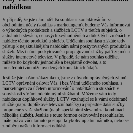
nabídkou
V případě, že jste nám udělil/a souhlas s kontaktováním za
obchodními účely (souhlas s marketingem), budeme Vás informovat
o výhodných produktech a službách LCTV a třetích subjektů, o
aktuálních slevách, cenových zvýhodněních a důležitých změnách v
nabídce těchto produktů a služeb. Udělením souhlasu získáte tedy
přístup k nejaktuálnějším nabídkám námi poskytovaných produktů a
služeb. Mezi námi poskytované a propagované služby patří zejména
služby internetové televize. V případě, že nám souhlas udělíte,
můžete ho kdykoliv jednoduše a bezplatně odvolat, a to
prostřednictvím níže uvedených kontaktních údajů.
Jestliže jste naším zákazníkem, jsme z důvodu oprávněných zájmů
LCTV oprávněni oslovit Vás, i bez Vámi uděleného souhlasu, s
marketingem za účelem informování o nabídkách a službách v
souvislosti s Vámi odebíranými službami. Můžeme vám tedy
nabídnout doplňkové služby LCTV vztahující se k vámi odebírané
službě (např. doplňkové televizní balíčky) a případně další služby
propojené s vaší službou (např. speciálními slevami za kombinaci
několika služeb). Jestliže s touto formou oslovování nesouhlasíte,
máte právo vůči tomuto postupu kdykoliv uplatnit námitku, nebo se
z odběru našich informací odhlásit.