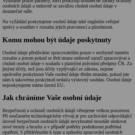
Vybíráme pouze partnery, kteří poskytují dostatečné záruky ochrany
osobních údajů a smluvně se zavážou chránit osobní údaje v
dostatečné míře.
Na vyžádání poskytujeme osobní údaje také orgánům veřejné
správy a soudům v rozsahu jejich pravomocí a působnosti.
Komu mohou být údaje poskytnuty
Osobní údaje předáváme zpracovatelům pouze v nezbytně nutném
rozsahu a jenom pokud se třetí strana smluvně zaručí zpracovávat a
chránit osobní údaje v souladu s platnými právními předpisy ČR. Za
jinými účely, než jsou účely vyplývající ze zákona, nejsme
oprávněni poskytnout Vaše osobní údaje třetím stranám, pokud jste
nám k takovému poskytnutí nedal/a výslovný souhlas. Osobní údaje
neposkytujeme mimo území EU.
Jak chráníme Vaše osobní údaje
Bezpečnosti a ochraně osobních údajů věnujeme velkou pozornost.
Při současném technologickém vývoji je pro zachování odpovídající
úrovně bezpečnosti osobních údajů nevyhnutné neustále sledovat
nové trendy a hrozby a v případě potřeby podniknout potřebná
opatření. S přihlédnutím k typu a způsobu zpracování osobních