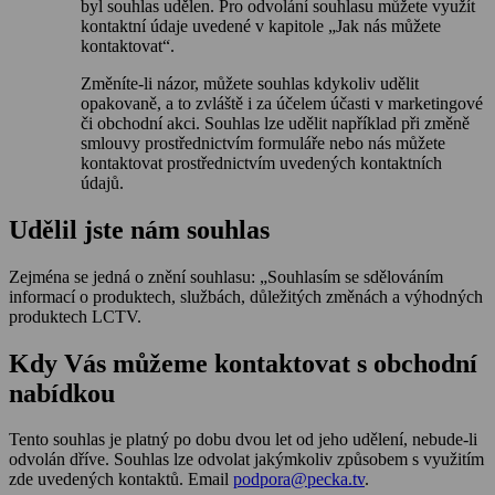
byl souhlas udělen. Pro odvolání souhlasu můžete využít
kontaktní údaje uvedené v kapitole „Jak nás můžete
kontaktovat“.
Změníte-li názor, můžete souhlas kdykoliv udělit
opakovaně, a to zvláště i za účelem účasti v marketingové
či obchodní akci. Souhlas lze udělit například při změně
smlouvy prostřednictvím formuláře nebo nás můžete
kontaktovat prostřednictvím uvedených kontaktních
údajů.
Udělil jste nám souhlas
Zejména se jedná o znění souhlasu: „Souhlasím se sdělováním
informací o produktech, službách, důležitých změnách a výhodných
produktech LCTV.
Kdy Vás můžeme kontaktovat s obchodní
nabídkou
Tento souhlas je platný po dobu dvou let od jeho udělení, nebude-li
odvolán dříve. Souhlas lze odvolat jakýmkoliv způsobem s využitím
zde uvedených kontaktů. Email
podpora@pecka.tv
.