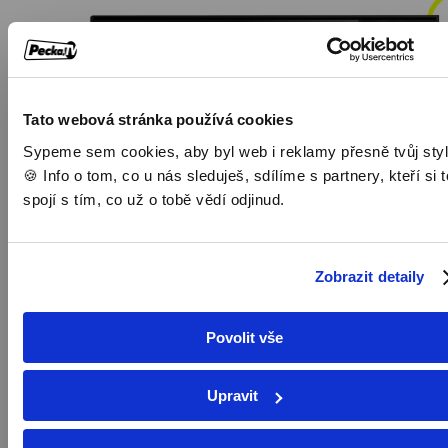
Tato webová stránka používá cookies
Sypeme sem cookies, aby byl web i reklamy přesně tvůj styl
🍪 Info o tom, co u nás sleduješ, sdílíme s partnery, kteří si t
spojí s tím, co už o tobě vědí odjinud.
Zobrazit detaily
Další užitečné funkce
Povolit vše
❤️
Upravit
Oblíbené
pořady
Ulož si oblíbené pořady a měj je vždy po ruce přímo na hlavní