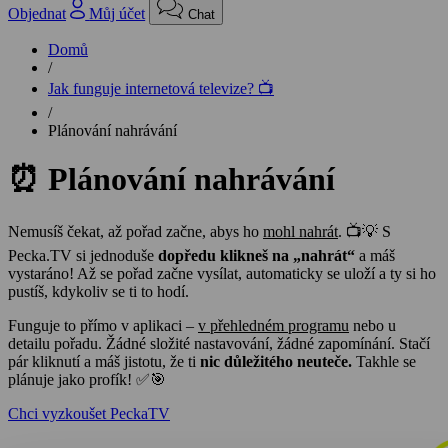
Objednat
Můj účet
Chat
Domů
/
Jak funguje internetová televize? 📺
/
Plánování nahrávání
⏰
Plánování
nahrávání
Nemusíš čekat, až pořad začne, abys ho
mohl nahrát
. 📺💡 S
Pecka.TV si jednoduše
dopředu klikneš na „nahrát“
a máš
vystaráno! Až se pořad začne vysílat, automaticky se uloží a ty si ho
pustíš, kdykoliv se ti to hodí.
Funguje to přímo v aplikaci –
v přehledném programu
nebo u
detailu pořadu. Žádné složité nastavování, žádné zapomínání. Stačí
pár kliknutí a máš jistotu, že ti
nic důležitého neuteče.
Takhle se
plánuje jako profík! ✅🎯
Chci vyzkoušet PeckaTV