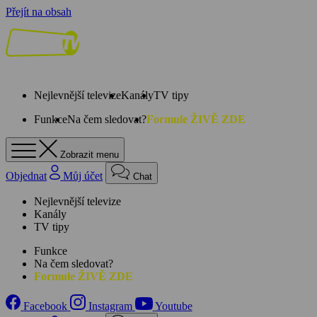
Přejít na obsah
Nejlevnější televize
Kanály
TV tipy
Funkce
Na čem sledovat?
Formule ŽIVĚ ZDE
Zobrazit menu
Objednat
Můj účet
Chat
Nejlevnější televize
Kanály
TV tipy
Funkce
Na čem sledovat?
Formule ŽIVĚ ZDE
Facebook
Instagram
Youtube