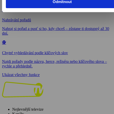
stránce.
Odmítnout
⬇️
Nahrávání
pořadů
Nahraj si pořad a pusť si ho, kdy chceš – zůstane ti dostupný až 30
dní.
🕵️
Chytré vyhledávání
podle klíčových slov
Najdi pořady podle názvu, herce, režiséra nebo klíčového slova –
rychle a přehledně.
Ukázat všechny funkce
Nejlevnější televize
Kanály