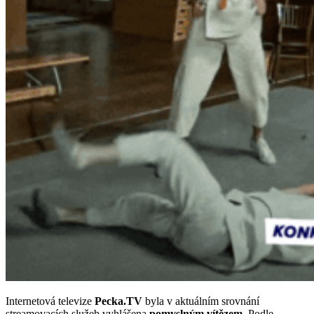
Internetová televize
Pecka.TV
byla v aktuálním srovnání
streamovacích služeb vyhlášena
pomyslným vítězem
. Podle