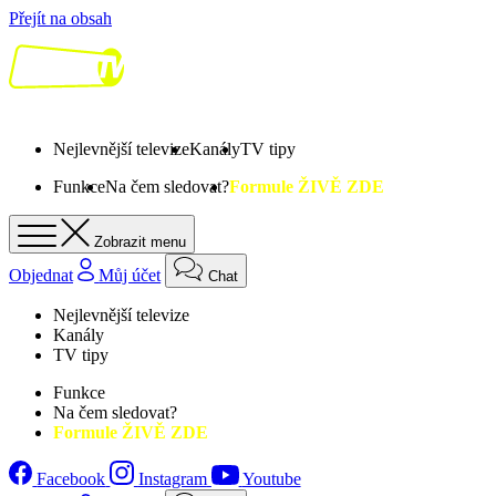
Přejít na obsah
Nejlevnější televize
Kanály
TV tipy
Funkce
Na čem sledovat?
Formule ŽIVĚ ZDE
Zobrazit menu
Objednat
Můj účet
Chat
Nejlevnější televize
Kanály
TV tipy
Funkce
Na čem sledovat?
Formule ŽIVĚ ZDE
Facebook
Instagram
Youtube