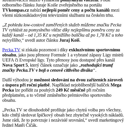
odborného článku Juraje Koiše zveřejněného na portálu
TVkompas.cz
nabízí
nejlepší poměr ceny a počtu kanálů
mezi
všemi nízkonákladovými televizními službami na českém trhu.
„
Z pohledu low-costově zaměřených služeb můžeme značku Pecka
TV vyhlásit za pomyslného vítěze díky nejlepšímu poměru ceny za
každý kanál – od 1,35 Kč u nejnižšího balíčku až po 1,78 Kč u toho
nejvyššího,
“ uvedl autor článku
Juraj Koiš
.
Pecka.TV
si získala pozornost i díky
exkluzivnímu sportovnímu
obsahu
, jako jsou přenosy Formule 1 a vybrané zápasy Ligy mistrů
UEFA či Evropské ligy. Tyto přenosy jsou dostupné přes kanál
Nova Sport 5
, který článek označuje jako „
rozhodující trumf
značky Pecka.TV v boji o cenově citlivého diváka
“
.
Další výhodou je
možnost sledování na dvou zařízeních zároveň
a
úspora při roční platbě
. Například nejoblíbenější balíček
Mega
Pecka
lze pořídit za pouhých
249 Kč měsíčně
při ročním
předplatném, a to včetně zmíněného prémiového sportovního
obsahu.
„Pecka.TV se dlouhodobě profiluje jako chytrá volba pro všechny,
kdo chtějí sledovat špičkový obsah bez zbytečně vysokých nákladů.
Jsme rádi, že to potvrzuje i nezávislé srovnání,“ uvedl marketingový
ředitel Matěj Čičák.