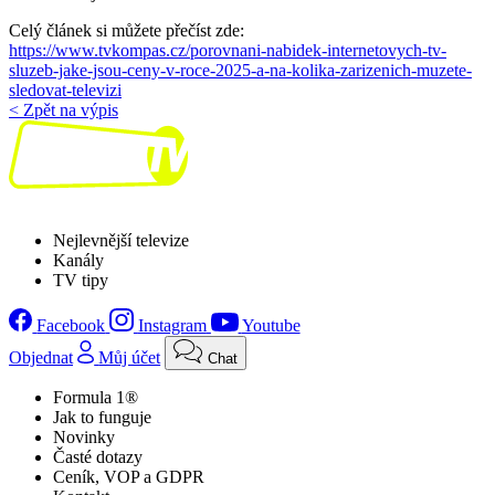
Celý článek si můžete přečíst zde:
https://www.tvkompas.cz/porovnani-nabidek-internetovych-tv-
sluzeb-jake-jsou-ceny-v-roce-2025-a-na-kolika-zarizenich-muzete-
sledovat-televizi
< Zpět na výpis
Nejlevnější televize
Kanály
TV tipy
Facebook
Instagram
Youtube
Objednat
Můj účet
Chat
Formula 1®
Jak to funguje
Novinky
Časté dotazy
Ceník, VOP a GDPR