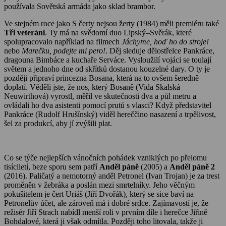
používala Sovětská armáda jako sklad brambor.
Ve stejném roce jako S čerty nejsou žerty (1984) měli premiéru také
Tři veteráni
. Ty má na svědomí duo Lipský–Svěrák, které
spolupracovalo například na filmech
Jáchyme, hoď ho do stroje!
nebo
Marečku, podejte mi pero!
. Děj sleduje dělostřelce Pankráce,
dragouna Bimbáce a kuchaře Serváce. Vysloužilí vojáci se toulají
světem a jednoho dne od skřítků dostanou kouzelné dary. O ty je
později připraví princezna Bosana, která na to ovšem šeredně
doplatí. Věděli jste, že nos, který Bosaně (Vida Skalská
Neuwirthová) vyrostl, měřil ve skutečnosti dva a půl metru a
ovládali ho dva asistenti pomocí prutů s vlasci? Když představitel
Pankráce (Rudolf Hrušínský) viděl hereččino nasazení a trpělivost,
šel za produkcí, aby jí zvýšili plat.
Co se týče nejlepších vánočních pohádek vzniklých po přelomu
tisíciletí, beze sporu sem patří
Anděl páně
(2005) a
Anděl páně 2
(2016). Paličatý a nemotorný anděl Petronel (Ivan Trojan) je za trest
proměněn v žebráka a poslán mezi smrtelníky. Jeho věčným
pokušitelem je čert Uriáš (Jiří Dvořák), který se sice baví na
Petronelův účet, ale zároveň má i dobré srdce. Zajímavostí je, že
režisér Jiří Strach nabídl menší roli v prvním díle i herečce Jiřině
Bohdalové, která ji však odmítla. Později toho litovala, takže ji