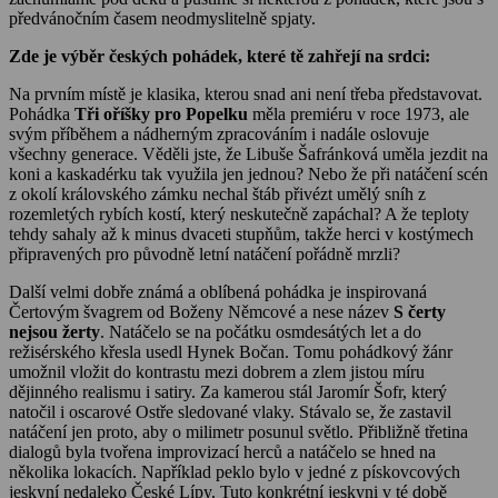
předvánočním časem neodmyslitelně spjaty.
Zde je výběr českých pohádek, které tě zahřejí na srdci:
Na prvním místě je klasika, kterou snad ani není třeba představovat.
Pohádka
Tři oříšky pro Popelku
měla premiéru v roce 1973, ale
svým příběhem a nádherným zpracováním i nadále oslovuje
všechny generace. Věděli jste, že Libuše Šafránková uměla jezdit na
koni a kaskadérku tak využila jen jednou? Nebo že při natáčení scén
z okolí královského zámku nechal štáb přivézt umělý sníh z
rozemletých rybích kostí, který neskutečně zapáchal? A že teploty
tehdy sahaly až k minus dvaceti stupňům, takže herci v kostýmech
připravených pro původně letní natáčení pořádně mrzli?
Další velmi dobře známá a oblíbená pohádka je inspirovaná
Čertovým švagrem od Boženy Němcové a nese název
S čerty
nejsou žerty
. Natáčelo se na počátku osmdesátých let a do
režisérského křesla usedl Hynek Bočan. Tomu pohádkový žánr
umožnil vložit do kontrastu mezi dobrem a zlem jistou míru
dějinného realismu i satiry. Za kamerou stál Jaromír Šofr, který
natočil i oscarové Ostře sledované vlaky. Stávalo se, že zastavil
natáčení jen proto, aby o milimetr posunul světlo. Přibližně třetina
dialogů byla tvořena improvizací herců a natáčelo se hned na
několika lokacích. Například peklo bylo v jedné z pískovcových
jeskyní nedaleko České Lípy. Tuto konkrétní jeskyni v té době