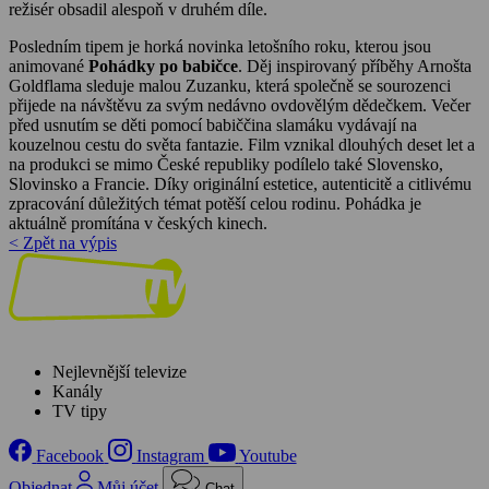
režisér obsadil alespoň v druhém díle.
Posledním tipem je horká novinka letošního roku, kterou jsou
animované
Pohádky po babičce
. Děj inspirovaný příběhy Arnošta
Goldflama sleduje malou Zuzanku, která společně se sourozenci
přijede na návštěvu za svým nedávno ovdovělým dědečkem. Večer
před usnutím se děti pomocí babiččina slamáku vydávají na
kouzelnou cestu do světa fantazie. Film vznikal dlouhých deset let a
na produkci se mimo České republiky podílelo také Slovensko,
Slovinsko a Francie. Díky originální estetice, autenticitě a citlivému
zpracování důležitých témat potěší celou rodinu. Pohádka je
aktuálně promítána v českých kinech.
< Zpět na výpis
Nejlevnější televize
Kanály
TV tipy
Facebook
Instagram
Youtube
Objednat
Můj účet
Chat