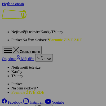
Přejít na obsah
Nejlevnější televize
Kanály
TV tipy
Funkce
Na čem sledovat?
Formule ŽIVĚ ZDE
Zobrazit menu
Objednat
Můj účet
Chat
Nejlevnější televize
Kanály
TV tipy
Funkce
Na čem sledovat?
Formule ŽIVĚ ZDE
Facebook
Instagram
Youtube