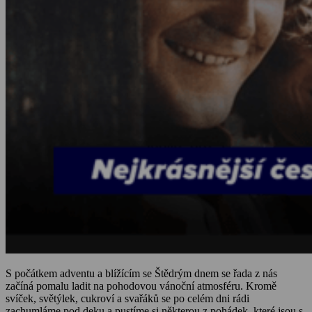
S počátkem adventu a blížícím se Štědrým dnem se řada z nás
začíná pomalu ladit na pohodovou vánoční atmosféru. Kromě
svíček, světýlek, cukroví a svařáků se po celém dni rádi
zachumláme pod deku a pustíme si některou z pohádek, které jsou s