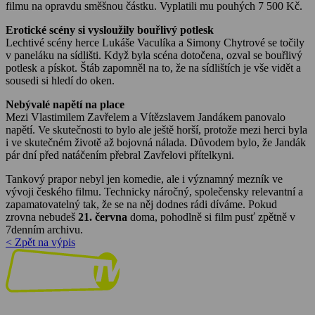
filmu na opravdu směšnou částku. Vyplatili mu pouhých 7 500 Kč.
Erotické scény si vysloužily bouřlivý potlesk
Lechtivé scény herce Lukáše Vaculíka a Simony Chytrové se točily
v paneláku na sídlišti. Když byla scéna dotočena, ozval se bouřlivý
potlesk a pískot. Štáb zapomněl na to, že na sídlištích je vše vidět a
sousedi si hledí do oken.
Nebývalé napětí na place
Mezi Vlastimilem Zavřelem a Vítězslavem Jandákem panovalo
napětí. Ve skutečnosti to bylo ale ještě horší, protože mezi herci byla
i ve skutečném životě až bojovná nálada. Důvodem bylo, že Jandák
pár dní před natáčením přebral Zavřelovi přítelkyni.
Tankový prapor nebyl jen komedie, ale i významný mezník ve
vývoji českého filmu. Technicky náročný, společensky relevantní a
zapamatovatelný tak, že se na něj dodnes rádi díváme. Pokud
zrovna nebudeš
21. června
doma, pohodlně si film pusť zpětně v
7denním archivu.
< Zpět na výpis