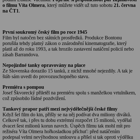
o filmu Víta Olmera
, který můžete vidět už tuto sobotu
21. června
na ČT1
.
První soukromý český film po roce 1945
Film byl natočen bez státních prostředků. Produkce Bontonu
porušila tehdy platný zákon o znárodnění kinematografie, který
platil až do roku 1993, a tak hrozilo zastavení natáčení policií nebo
zásah Barrandova.
Nepojízdné tanky opravovány na place
Ze Slovenska dorazilo 15 tanků, z nichž mnohé nejezdily. A tak je
štáb sám uvedl do provozuschopného stavu.
Premiéra s pompou
Josef Škvorecký přiletěl na premiéru spolu s manželkou vrtulníkem,
což způsobilo řádné pozdvižení.
Tankový prapor patří mezi nejvýdělečnější české filmy
Když šel film do kin, přišly se na něj podívat dva miliony diváků.
Celkově tak, i přes tu dobu extrémní rozpočet 15 milionů, vydělal
dvacet šest milionů korun navrch. Úspěch filmu tak mohl mít pro
režiséra Víta Olmera hořkosladkou příchuť: před natáčením
podepsal velmi nevýhodnou smlouvu a přišel si tak oproti výdělku