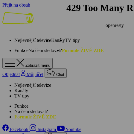
Přejít na obsah
Nejlevnější televize
Kanály
TV tipy
Funkce
Na čem sledovat?
Formule ŽIVĚ ZDE
Zobrazit menu
Objednat
Můj účet
Chat
Nejlevnější televize
Kanály
TV tipy
Funkce
Na čem sledovat?
Formule ŽIVĚ ZDE
Facebook
Instagram
Youtube