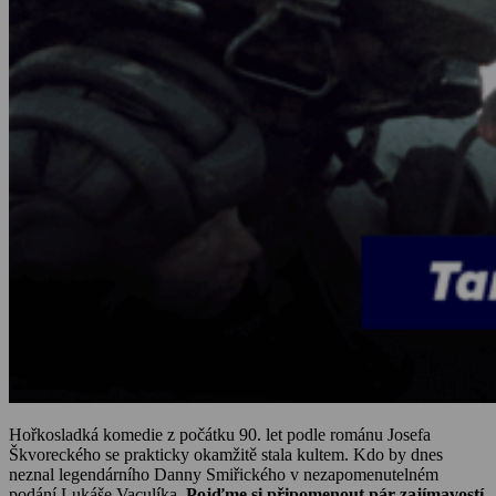
Hořkosladká komedie z počátku 90. let podle románu Josefa
Škvoreckého se prakticky okamžitě stala kultem. Kdo by dnes
neznal legendárního Danny Smiřického v nezapomenutelném
podání Lukáše Vaculíka.
Pojďme si připomenout pár zajímavostí