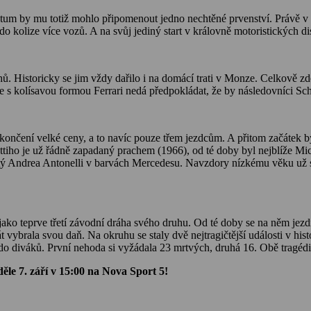
um by mu totiž mohlo připomenout jedno nechtěné prvenství. Právě v Mo
do kolize více vozů. A na svůj jediný start v královně motoristických d
 Historicky se jim vždy dařilo i na domácí trati v Monze. Celkově zde 
 se s kolísavou formou Ferrari nedá předpokládat, že by následovníci Sch
končení velké ceny, a to navíc pouze třem jezdcům. A přitom začátek b
tiho je už řádně zapadaný prachem (1966), od té doby byl nejblíže Mic
letý Andrea Antonelli v barvách Mercedesu. Navzdory nízkému věku už s
o teprve třetí závodní dráha svého druhu. Od té doby se na něm jezdí 
t vybrala svou daň. Na okruhu se staly dvě nejtragičtější události v hi
ěli do diváků. První nehoda si vyžádala 23 mrtvých, druhá 16. Obě tragé
ěle 7. září v 15:00 na Nova Sport 5!