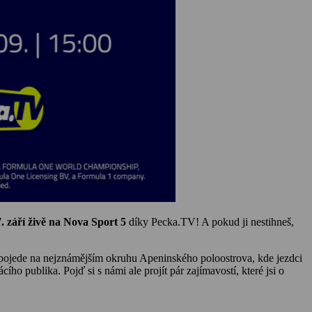
7. září živě na Nova Sport 5
díky Pecka.TV! A pokud ji nestihneš,
 pojede na nejznámějším okruhu Apeninského poloostrova, kde jezdci
o publika. Pojď si s námi ale projít pár zajímavostí, které jsi o