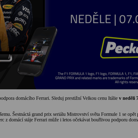
odpora domácího Ferrari. Sleduj prestižní Velkou cenu Itálie
v neděli 
mu. Šestnáctá grand prix seriálu Mistrovství světa Formule 1 se opět
c z domácí stáje Ferrari může i letos očekávat bouřlivou podporu domácíh