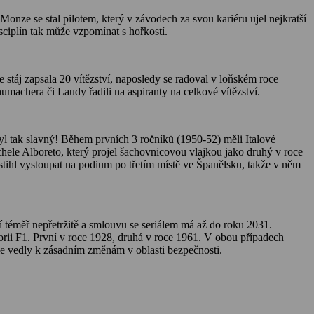
nze se stal pilotem, který v závodech za svou kariéru ujel nejkratší
isciplín tak může vzpomínat s hořkostí.
stáj zapsala 20 vítězství, naposledy se radoval v loňském roce
umachera či Laudy řadili na aspiranty na celkové vítězství.
yl tak slavný! Během prvních 3 ročníků (1950-52) měli Italové
hele Alboreto, který projel šachovnicovou vlajkou jako druhý v roce
tihl vystoupat na podium po třetím místě ve Španělsku, takže v něm
téměř nepřetržitě a smlouvu se seriálem má až do roku 2031.
storii F1. První v roce 1928, druhá v roce 1961. V obou případech
die vedly k zásadním změnám v oblasti bezpečnosti.