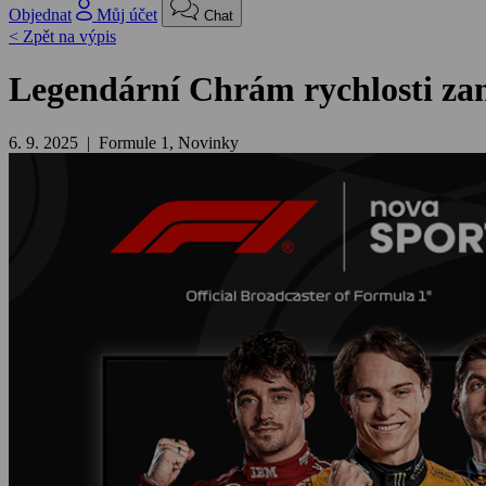
Objednat
Můj účet
Chat
< Zpět na výpis
Legendární Chrám rychlosti zan
6. 9. 2025 | Formule 1, Novinky