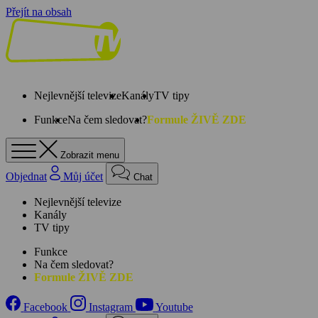
Přejít na obsah
Nejlevnější televize
Kanály
TV tipy
Funkce
Na čem sledovat?
Formule ŽIVĚ ZDE
Zobrazit menu
Objednat
Můj účet
Chat
Nejlevnější televize
Kanály
TV tipy
Funkce
Na čem sledovat?
Formule ŽIVĚ ZDE
Facebook
Instagram
Youtube