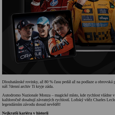
Dlouhatánské rovinky, až 80 % času pedál až na podlaze a obrovská p
náš 7denní archiv Ti kryje záda.
Autodromo Nazionale Monza – magické místo, kde rychlost vládne vše
každoročně dosahují závratných rychlostí. Loňský vítěz Charles Lecler
legendárním závodu dosud nevěděl!
Nejkratší kariéra v historii