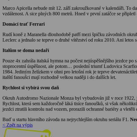
Marco Apicella nebude mít 12. září zakroužkované v kalendáři. To dat
vzdálenost. A sice plných 800 metrů. Hned v první zatáčce se připletl 
Domácí trať Ferrari
Rudí koně z Maranella dlouhodobě patří mezi špičku závodních okruhů.
Leclerc a jednalo se teprve o druhé vítězství od roku 2010. Ani letos
Italům se doma nedaří
Pouze 4x zahrála italská hymna na počest nejúspěšnějšího jezdce po s
stoprocentní úspěšnost, ale potom… poslední triumf Ludovica Scarfiot
1984. Jediným želízkem v ohni pro letošní rok je teprve devatenácti
italští fanoušci mají rozhodně velkou naději i do dalších let.
Rychlost si vybírá svou daň
Okruh Autodromo Nazionale Monza byl vybudován již v roce 1922, jak
Rychlost, která sem každoročně láká tisíce fanoušků, si však několikrá
jezdci ztratili kontrolu nad vozem, prorazili ochranné bariéry a vlet
Buď u startu hlavního závoda na nejrychlejším okruhu seriálu F1.
Ned
< Zpět na výpis