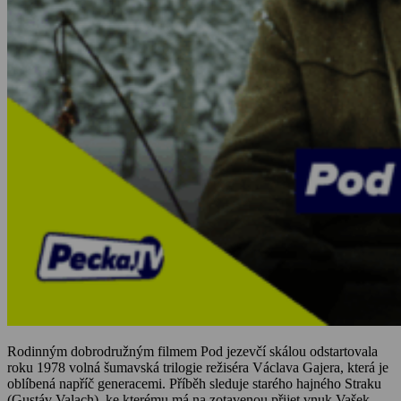
Rodinným dobrodružným filmem Pod jezevčí skálou odstartovala
roku 1978 volná šumavská trilogie režiséra Václava Gajera, která je
oblíbená napříč generacemi. Příběh sleduje starého hajného Straku
(Gustáv Valach), ke kterému má na zotavenou přijet vnuk Vašek