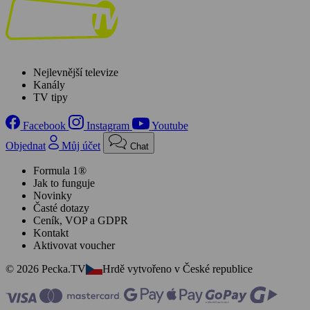
Nejlevnější televize
Kanály
TV tipy
Facebook
Instagram
Youtube
Objednat
Můj účet
Chat
Formula 1®
Jak to funguje
Novinky
Časté dotazy
Ceník, VOP a GDPR
Kontakt
Aktivovat voucher
© 2026 Pecka.TV
Hrdě vytvořeno v České republice