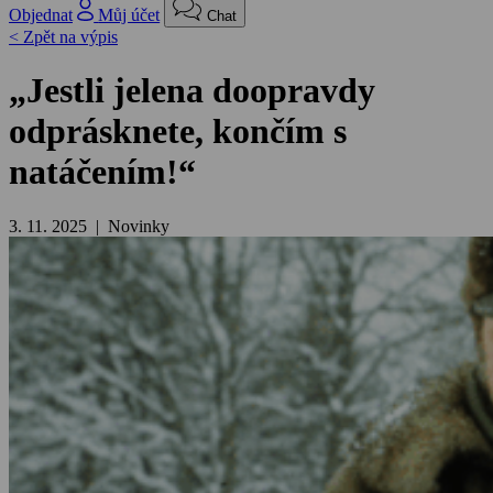
Objednat
Můj účet
Chat
< Zpět na výpis
„Jestli jelena doopravdy
odprásknete, končím s
natáčením!“
3. 11. 2025 | Novinky