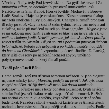
Všechny tři díly, tedy Pod jezevčí skálou, Na pytlácké stezce i Za
trnkovým keřem, se odehrávají v prostředí šumavských lesů.
Natáčelo se na Srní, Kvildě, Horské Kvildě, Modravě i v Borové
Ladě. Strakova Hájenka je ve skutečnosti Klostermannova chalupa
manželů Jindřicha a Evy Dollanských. Chalupu si filmaři pronajali
tři roky po sobě, vždy na šest až sedm týdnů. Tehdy tam nebyla ani
elektřina, takže při natáčení museli používat agregáty.
„Nejprve jsme
se na natáčení moc těšili. Těšili jsme se hlavně na herce, kteří k nám
měli na chalupu jezdit. Netušili jsme ale, jak tato skutečnost později
zatočí naším soukromím. Už jen soužití s početným ﬁlmovým štábem
bylo hektické, třebaže zde nebydleli a po každém natáčení odjížděli
do hotelu na Churáňově,“
vzpomínal po letech Jindřich Dollanský,
který ještě dva roky po natáčení nacházel zbytky umělého
polystyrenového sněhu, který filmaři použili.
Tvořil pár s Lucií Bílou
Herec Tomáš Holý byl dětskou hereckou hvězdou. V jeho biografii
najdeme snímky jako
„Marečku, podejte mi pero!“
,
Jak vytrhnout
velrybě stoličku
,
Ať žijí duchové!
nebo
Jak dostat tatínka do
polepšovny
. Přestože měl s texty bohatou zkušenost, kvůli natáčení
snímku Pod jezevčí skálou se nic nazpaměť učit nemusel. Režisér
mu nechal volnou ruku a stačilo, když věděl, čeho se daná scéna
bude týkat. Navzdory slibně vypadající kariéře se ve třinácti letech
rozhodl s herectvím skončit a později se dal na studium práv. Podle