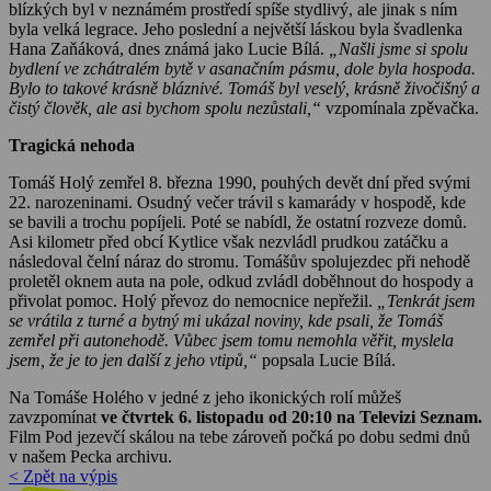
blízkých byl v neznámém prostředí spíše stydlivý, ale jinak s ním
byla velká legrace. Jeho poslední a největší láskou byla švadlenka
Hana Zaňáková, dnes známá jako Lucie Bílá.
„Našli jsme si spolu
bydlení ve zchátralém bytě v asanačním pásmu, dole byla hospoda.
Bylo to takové krásně bláznivé. Tomáš byl veselý, krásně živočišný a
čistý člověk, ale asi bychom spolu nezůstali,“
vzpomínala zpěvačka.
Tragická nehoda
Tomáš Holý zemřel 8. března 1990, pouhých devět dní před svými
22. narozeninami. Osudný večer trávil s kamarády v hospodě, kde
se bavili a trochu popíjeli. Poté se nabídl, že ostatní rozveze domů.
Asi kilometr před obcí Kytlice však nezvládl prudkou zatáčku a
následoval čelní náraz do stromu. Tomášův spolujezdec při nehodě
proletěl oknem auta na pole, odkud zvládl doběhnout do hospody a
přivolat pomoc. Holý převoz do nemocnice nepřežil.
„Tenkrát jsem
se vrátila z turné a bytný mi ukázal noviny, kde psali, že Tomáš
zemřel při autonehodě. Vůbec jsem tomu nemohla věřit, myslela
jsem, že je to jen další z jeho vtipů,“
popsala Lucie Bílá.
Na Tomáše Holého v jedné z jeho ikonických rolí můžeš
zavzpomínat
ve čtvrtek 6. listopadu od 20:10 na Televizi Seznam.
Film Pod jezevčí skálou na tebe zároveň počká po dobu sedmi dnů
v našem Pecka archivu.
< Zpět na výpis