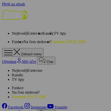
Přejít na obsah
Nejlevnější televize
Kanály
TV tipy
Funkce
Na čem sledovat?
Formule ŽIVĚ ZDE
Zobrazit menu
Objednat
Můj účet
Chat
Nejlevnější televize
Kanály
TV tipy
Funkce
Na čem sledovat?
Formule ŽIVĚ ZDE
Facebook
Instagram
Youtube