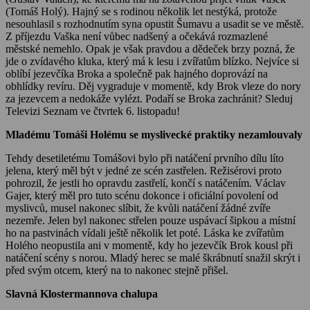
(Tomáš Holý). Hajný se s rodinou několik let nestýká, protože
nesouhlasil s rozhodnutím syna opustit Šumavu a usadit se ve městě.
Z příjezdu Vaška není vůbec nadšený a očekává rozmazlené
městské nemehlo. Opak je však pravdou a dědeček brzy pozná, že
jde o zvídavého kluka, který má k lesu i zvířatům blízko. Nejvíce si
oblíbí jezevčíka Broka a společně pak hajného doprovází na
obhlídky revíru. Děj vygraduje v momentě, kdy Brok vleze do nory
za jezevcem a nedokáže vylézt. Podaří se Broka zachránit? Sleduj
Televizi Seznam ve čtvrtek 6. listopadu!
Mladému Tomáši Holému se myslivecké praktiky nezamlouvaly
Tehdy desetiletému Tomášovi bylo při natáčení prvního dílu líto
jelena, který měl být v jedné ze scén zastřelen. Režisérovi proto
pohrozil, že jestli ho opravdu zastřelí, končí s natáčením. Václav
Gajer, který měl pro tuto scénu dokonce i oficiální povolení od
myslivců, musel nakonec slíbit, že kvůli natáčení žádné zvíře
nezemře. Jelen byl nakonec střelen pouze uspávací šipkou a místní
ho na pastvinách vídali ještě několik let poté. Láska ke zvířatům
Holého neopustila ani v momentě, kdy ho jezevčík Brok kousl při
natáčení scény s norou. Mladý herec se malé škrábnutí snažil skrýt i
před svým otcem, který na to nakonec stejně přišel.
Slavná Klostermannova chalupa