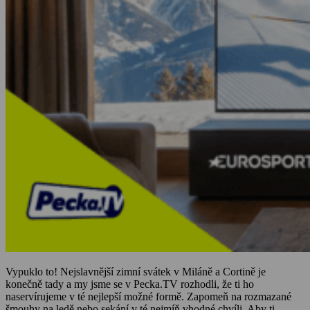
Vypuklo to! Nejslavnější zimní svátek v Miláně a Cortině je
konečně tady a my jsme se v Pecka.TV rozhodli, že ti ho
naservírujeme v té nejlepší možné formě. Zapomeň na rozmazané
šmouhy na ledě nebo sekání v té nejmíň vhodné chvíli. Aby ti