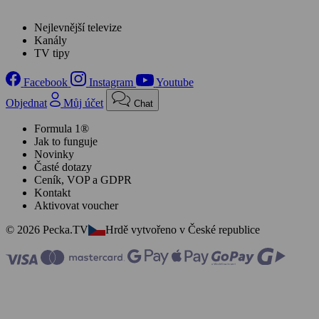
Nejlevnější televize
Kanály
TV tipy
Facebook
Instagram
Youtube
Objednat
Můj účet
Chat
Formula 1®
Jak to funguje
Novinky
Časté dotazy
Ceník, VOP a GDPR
Kontakt
Aktivovat voucher
© 2026 Pecka.TV
Hrdě vytvořeno v České republice