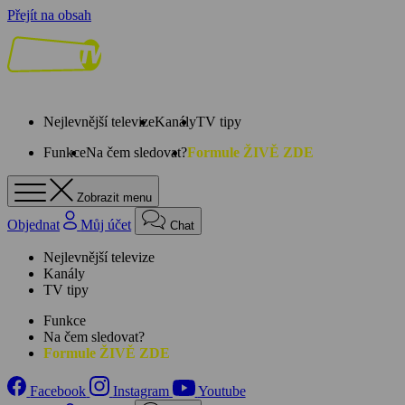
Přejít na obsah
Nejlevnější televize
Kanály
TV tipy
Funkce
Na čem sledovat?
Formule ŽIVĚ ZDE
Zobrazit menu
Objednat
Můj účet
Chat
Nejlevnější televize
Kanály
TV tipy
Funkce
Na čem sledovat?
Formule ŽIVĚ ZDE
Facebook
Instagram
Youtube