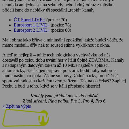
neunikla ani jedna setina sekundy nebo ladný odraz z můstku,
přidali jsme do nabídky tři speciální „rapid“ kanály:
ČT Sport LIVE+
(pozice 70)
Eurosport 1 LIVE+
(pozice 78)
Eurosport 2 LIVE+
(pozice 80)
Mají obraz jako břitva a minimální zpoždění, takže budeš vědět, že
máme medaili, dřív než to soused stihne vykřiknout z okna.
A teď to nejlepší – tuhle technologickou vychytávku od nás
dostáváš po celou dobu trvání her v Itálii úplně ZDARMA. Kanály
s nadupaným datovým tokem až 10 Mb/s najdeš v aplikaci
automaticky, stačí si jen připravit popcorn, hodit nohy nahoru a
fandit našim, co to dá. Žádné smlouvy, žádné háčky, prostě čistá
sportovní radost na každém tvém zařízení. Tak na co čekáš? Zapínej
Pecku a buď u toho, když se v Itálii přepisuje historie!
Kanály jsme přidali pouze do balíčků
Zlatá střední, Plná palba, Pro 3, Pro 4, Pro 6.
< Zpět na výpis