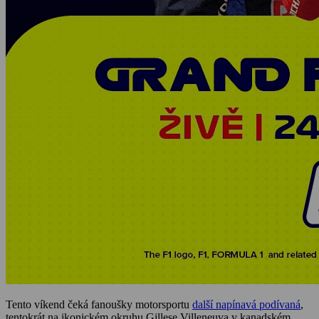
Tento víkend čeká fanoušky motorsportu
další napínavá podívaná
,
tentokrát na ikonickém okruhu Gillese Villeneuva v kanadském