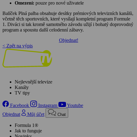
Omezení:
pouze pro nové uživatele
Balíček Plná palba obsahuje desítky prémiových televizních kanálů,
včetně těch sportovních, které vysílají kompletní program Formule
1. Diváci si tak kromě samotného závodu užijí i bohatý doprovodný
program a spoustu další celodenní zábavy.
Objednat!
< Zpět na výpis
Nejlevnější televize
Kanály
TV tipy
Facebook
Instagram
Youtube
Objednat
Můj účet
Chat
Formula 1®
Jak to funguje
Novinky