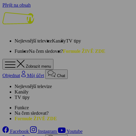
Přejít na obsah
Nejlevnější televize
Kanály
TV tipy
Funkce
Na čem sledovat?
Formule ŽIVĚ ZDE
Zobrazit menu
Objednat
Můj účet
Chat
Nejlevnější televize
Kanály
TV tipy
Funkce
Na čem sledovat?
Formule ŽIVĚ ZDE
Facebook
Instagram
Youtube