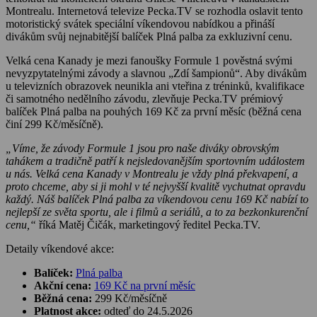
Montrealu. Internetová televize Pecka.TV se rozhodla oslavit tento
motoristický svátek speciální víkendovou nabídkou a přináší
divákům svůj nejnabitější balíček Plná palba za exkluzivní cenu.
Velká cena Kanady je mezi fanoušky Formule 1 pověstná svými
nevyzpytatelnými závody a slavnou „Zdí šampionů“. Aby divákům
u televizních obrazovek neunikla ani vteřina z tréninků, kvalifikace
či samotného nedělního závodu, zlevňuje Pecka.TV prémiový
balíček Plná palba na pouhých 169 Kč za první měsíc (běžná cena
činí 299 Kč/měsíčně).
„Víme, že závody Formule 1 jsou pro naše diváky obrovským
tahákem a tradičně patří k nejsledovanějším sportovním událostem
u nás. Velká cena Kanady v Montrealu je vždy plná překvapení, a
proto chceme, aby si ji mohl v té nejvyšší kvalitě vychutnat opravdu
každý. Náš balíček Plná palba za víkendovou cenu 169 Kč nabízí to
nejlepší ze světa sportu, ale i filmů a seriálů, a to za bezkonkurenční
cenu,“
říká Matěj Čičák, marketingový ředitel Pecka.TV.
Detaily víkendové akce:
Balíček:
Plná palba
Akční cena:
169 Kč na první měsíc
Běžná cena:
299 Kč/měsíčně
Platnost akce:
odteď do 24.5.2026