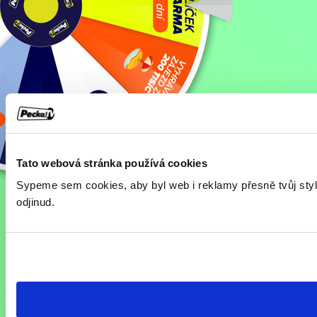
Tato webová stránka používá cookies
Sypeme sem cookies, aby byl web i reklamy přesně tvůj styl. 
odjinud.