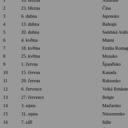
1
16. března
Austrálie
2
23. března
Čína
3
6. dubna
Japonsko
4
13. dubna
Bahrajn
5
20. dubna
Saúdská Aráb
6
4. května
Miami
7
18. května
Emilia Roma
8
25. května
Monako
9
1. června
Španělsko
10
15. června
Kanada
11
29. června
Rakousko
12
6. července
Velká Británie
13
27. července
Belgie
14
3. srpna
Maďarsko
15
31. srpna
Nizozemsko
16
7. září
Itálie