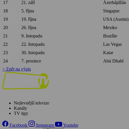
17
21. září
Ázerbájdžán
18
5. října
Singapur
19
19. října
USA (Austin)
20
26. října
Mexiko
21
9. listopadu
Brazílie
22
22. listopadu
Las Vegas
23
30. listopadu
Katar
24
7. prosince
Abú Dhabí
< Zpět na výpis
Nejlevnější televize
Kanály
TV tipy
Facebook
Instagram
Youtube