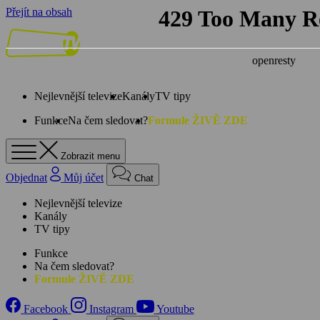
Přejít na obsah
Nejlevnější televize
Kanály
TV tipy
Funkce
Na čem sledovat?
Formule ŽIVĚ ZDE
Zobrazit menu
Objednat
Můj účet
Chat
Nejlevnější televize
Kanály
TV tipy
Funkce
Na čem sledovat?
Formule ŽIVĚ ZDE
Facebook
Instagram
Youtube