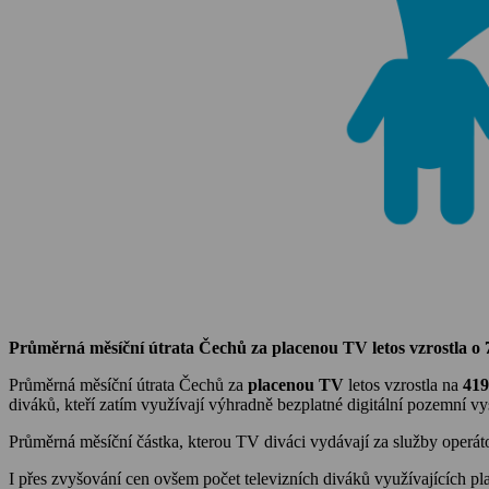
Průměrná měsíční útrata Čechů za placenou TV letos vzrostla o
Průměrná měsíční útrata Čechů za
placenou TV
letos vzrostla na
419
diváků, kteří zatím využívají výhradně bezplatné digitální pozemní v
Průměrná měsíční částka, kterou TV diváci vydávají za služby operáto
I přes zvyšování cen ovšem počet televizních diváků využívajících p