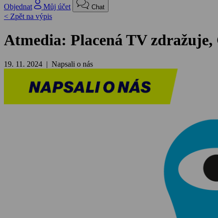
Objednat
Můj účet
Chat
< Zpět na výpis
Atmedia: Placená TV zdražuje, Č
19. 11. 2024 | Napsali o nás