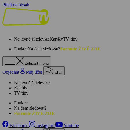
Přejít na obsah
Nejlevnější televize
Kanály
TV tipy
Funkce
Na čem sledovat?
Formule ŽIVĚ ZDE
Zobrazit menu
Objednat
Můj účet
Chat
Nejlevnější televize
Kanály
TV tipy
Funkce
Na čem sledovat?
Formule ŽIVĚ ZDE
Facebook
Instagram
Youtube