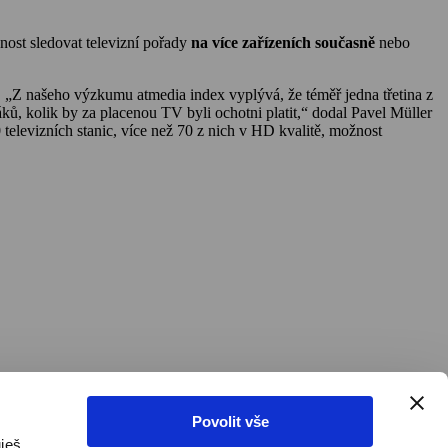
žnost sledovat televizní pořady
na více zařízeních současně
nebo
i. „Z našeho výzkumu atmedia index vyplývá, že téměř jedna třetina z
iváků, kolik by za placenou TV byli ochotni platit,“ dodal Pavel Müller
00 televizních stanic, více než 70 z nich v HD kvalitě, možnost
Povolit vše
ješ,