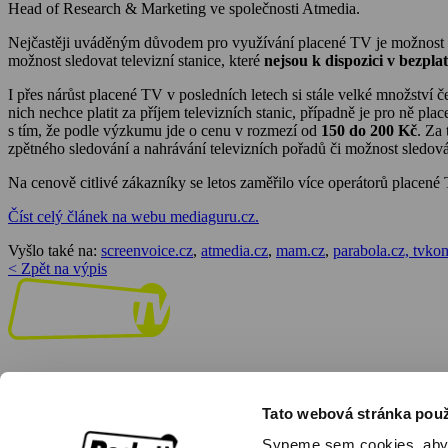
Head of Research & Marketing ve společnosti Atmedia.
Nejčastěji uváděným důvodem pro využívání placené TV je možnost
možnost sledovat televizní stanice, které
nejsou k dispozici v bezpl
I přes nárůst placené TV v posledních letech si stále velké množství
nich nechce platit za příjem televizních stanic, případně je pro ně pla
s tím, že podle výzkumu jde o cenu v rozmezí od
150 do 200 Kč
. Za 
zpětného sledování a nahrávání televizních pořadů či možnost sledová
Na cenově citlivé zákazníky se letos zaměřilo více operátorů placen
Číst celý článek na webu mediaguru.cz.
Vyšlo také na:
screenvoice.cz
,
atmedia.cz
,
mam.cz
,
parabola.cz,
tvkom
< Zpět na výpis
Tato webová stránka použ
Facebook
Instagram
Youtube
Sypeme sem cookies, aby by