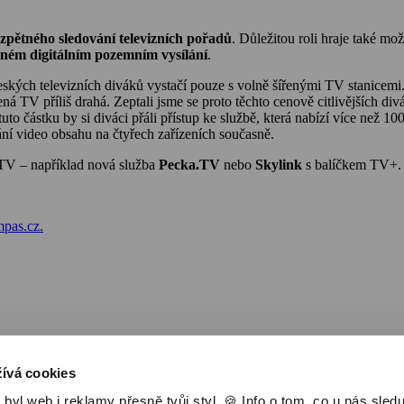
zpětného sledování televizních pořadů
. Důležitou roli hraje také mo
atném digitálním pozemním vysílání
.
 českých televizních diváků vystačí pouze s volně šířenými TV stanicem
cená TV příliš drahá. Zeptali jsme se proto těchto cenově citlivějších d
tuto částku by si diváci přáli přístup ke službě, která nabízí více než 1
ní video obsahu na čtyřech zařízeních současně.
é TV – například nová služba
Pecka.TV
nebo
Skylink
s balíčkem TV+.
pas.cz.
Nejlevnější televize
Kanály
TV tipy
ívá cookies
l web i reklamy přesně tvůj styl. 🍪 Info o tom, co u nás sledu