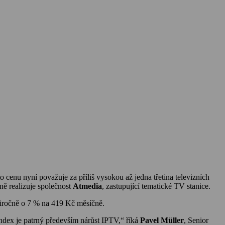
o cenu nyní považuje za příliš vysokou až jedna třetina televizních
lně realizuje společnost
Atmedia
, zastupující tematické TV stanice.
eziročně o 7 % na 419 Kč měsíčně.
ndex je patrný především nárůst IPTV,“ říká
Pavel Müller
, Senior