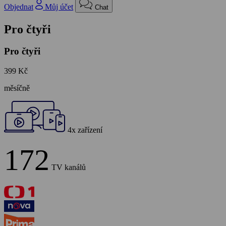
Objednat
Můj účet
Chat
Pro čtyři
Pro čtyři
399 Kč
měsíčně
4x zařízení
172
TV kanálů