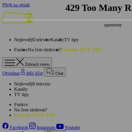
Přejít na obsah
Nejlevnější televize
Kanály
TV tipy
Funkce
Na čem sledovat?
Formule ŽIVĚ ZDE
Zobrazit menu
Objednat
Můj účet
Chat
Nejlevnější televize
Kanály
TV tipy
Funkce
Na čem sledovat?
Formule ŽIVĚ ZDE
Facebook
Instagram
Youtube