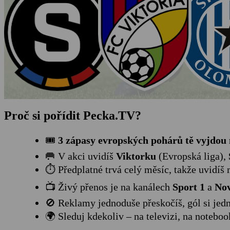
Proč si pořídit Pecka.TV?
🎟️
3 zápasy evropských pohárů tě vyjdou
🥅 V akci uvidíš
Viktorku
(Evropská liga),
⏱️ Předplatné trvá celý měsíc, takže uvidí
📺 Živý přenos je na kanálech
Sport 1
a
Nov
🚫 Reklamy jednoduše přeskočíš, gól si jedn
🌍 Sleduj kdekoliv – na televizi, na noteboo