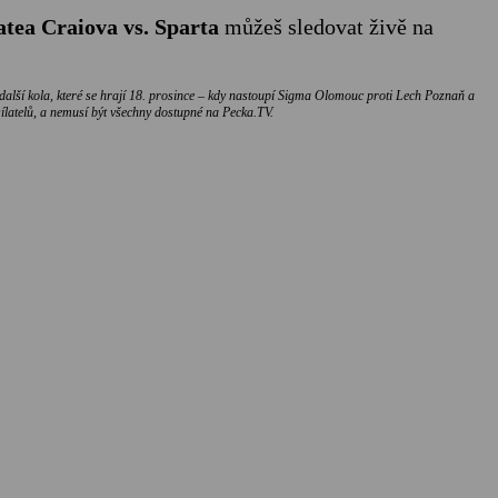
atea Craiova vs. Sparta
můžeš sledovat živě na
i další kola, které se hrají 18. prosince – kdy nastoupí Sigma Olomouc proti Lech Poznaň a
latelů, a nemusí být všechny dostupné na Pecka.TV.