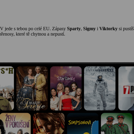
TV jede s tebou po celé EU. Zápasy
Sparty
,
Sigmy
i
Viktorky
si pustí
enosy, které tě chytnou a nepustí.