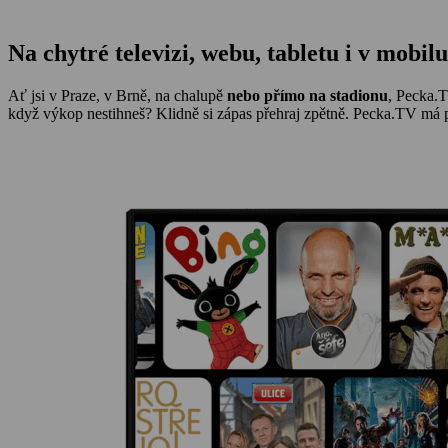
Na
chytré televizi
, webu, tabletu i v mobilu
Ať jsi v Praze, v Brně, na chalupě
nebo přímo na stadionu
, Pecka.
když výkop nestihneš? Klidně si zápas přehraj zpětně. Pecka.TV má př