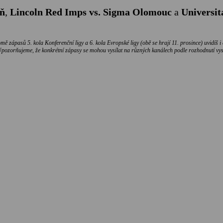
eň
,
Lincoln Red Imps vs. Sigma Olomouc
a
Universit
omě zápasů 5. kola Konferenční ligy a 6. kola Evropské ligy (obě se hrají 11. prosince) uvidíš 
pozorňujeme, že konkrétní zápasy se mohou vysílat na různých kanálech podle rozhodnutí vysí