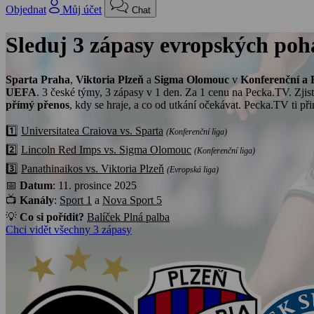
Objednat
Můj účet
Chat
Sleduj
3 zápasy
evropských poh
Sparta Praha
,
Viktoria Plzeň
a
Sigma Olomouc
v
Konferenční
a
UEFA
. 3 české týmy, 3 zápasy v 1 den. Za 1 cenu na Pecka.TV. Zjist
přímý přenos
, kdy se hraje, a co od utkání očekávat. Pecka.TV ti při
1️⃣
Universitatea Craiova vs. Sparta
(Konferenční liga)
2️⃣
Lincoln Red Imps vs. Sigma Olomouc
(Konferenční liga)
3️⃣
Panathinaikos vs. Viktoria Plzeň
(Evropská liga)
📅
Datum
: 11. prosince 2025
📺
Kanály
:
Sport 1
a
Nova Sport 5
💡
Co si pořídit?
Balíček Plná palba
Chci vidět všechny 3 zápasy