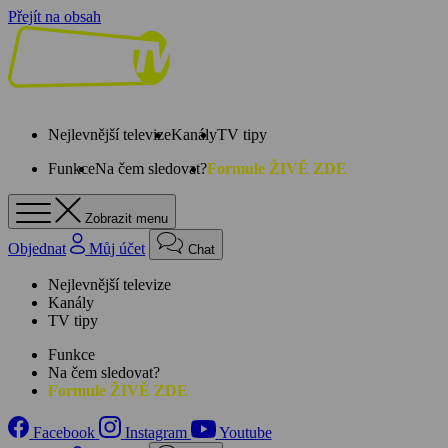
Přejít na obsah
Nejlevnější televize
Kanály
TV tipy
Funkce
Na čem sledovat?
Formule ŽIVĚ ZDE
Zobrazit menu
Objednat
Můj účet
Chat
Nejlevnější televize
Kanály
TV tipy
Funkce
Na čem sledovat?
Formule ŽIVĚ ZDE
Facebook
Instagram
Youtube