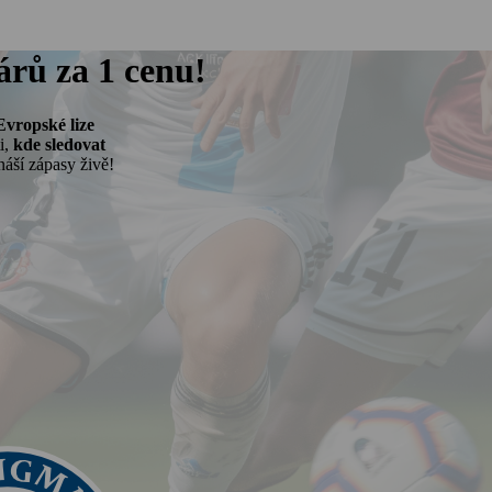
árů za
1 cenu
!
Evropské lize
i,
kde sledovat
náší zápasy živě!