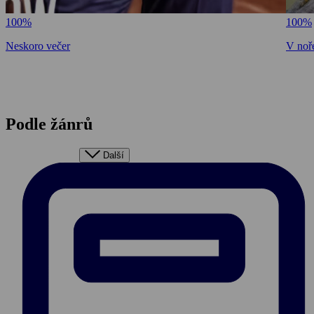
100%
100%
Neskoro večer
V noře
Podle žánrů
Další