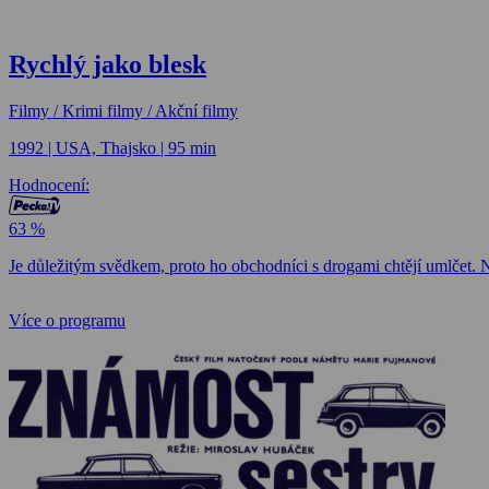
Rychlý jako blesk
Filmy / Krimi filmy / Akční filmy
1992 | USA, Thajsko | 95 min
Hodnocení:
63 %
Je důležitým svědkem, proto ho obchodníci s drogami chtějí umlčet.
Více o programu