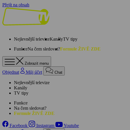
Přejít na obsah
Nejlevnější televize
Kanály
TV tipy
Funkce
Na čem sledovat?
Formule ŽIVĚ ZDE
Zobrazit menu
Objednat
Můj účet
Chat
Nejlevnější televize
Kanály
TV tipy
Funkce
Na čem sledovat?
Formule ŽIVĚ ZDE
Facebook
Instagram
Youtube