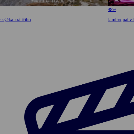
98%
 sýčka králičího
Jamiroquai v